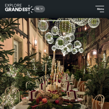
Rechercher un lieu, une activité...
NL
Menu
Kijk je ogen uit in de Grand Est
Gastronomie & wijntoerisme
Food Tour, een gastronomische rondleiding over de kerstmarkt van Straatsburg