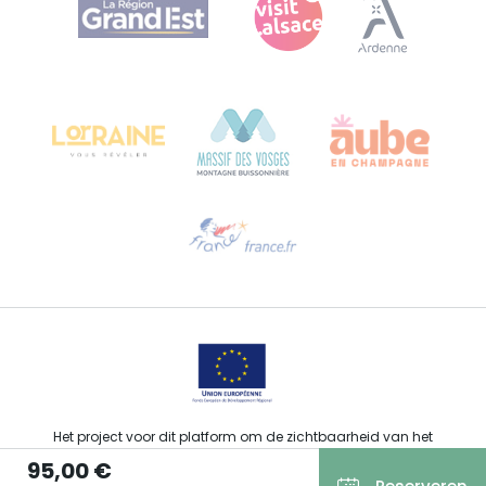
Bureau de Colmar (hoofdkantoor)
Château Kiener – Rue de Verdun 24
68000 COLMAR - FRANKRIJK
Hulp nodig?
Stuur ons een e-mail
Het project voor dit platform om de zichtbaarheid van het
toeristisch, sportief, cultureel en wijntoeristisch aanbod van de
95,00 €
Grand Est te verbeteren werd gefinancierd door de EFRO in het