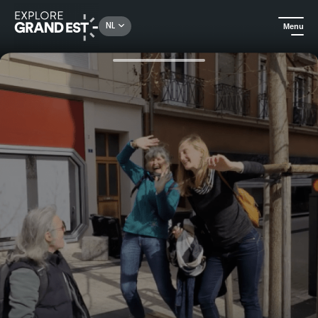
Rechercher un lieu, une activité...
NL
Menu
Kijk je ogen uit in de Grand Est
In de stad
Ontdek Mulhouse in een schattenjacht