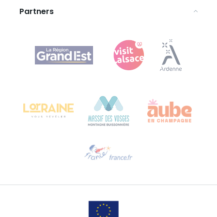
Partners
Agence Régionale du Tourisme Grand Est
Bureau de Colmar (hoofdkantoor)
Château Kiener – Rue de Verdun 24
68000 COLMAR - FRANKRIJK
Hulp nodig?
Stuur ons een e-mail