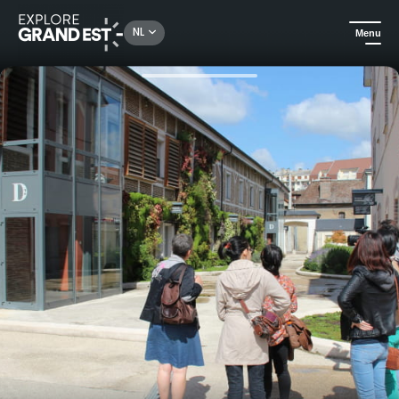
Rechercher un lieu, une activité...
NL
Menu
Kijk je ogen uit in de Grand Est
In de stad
Ontmoet een Greeter in de Aube