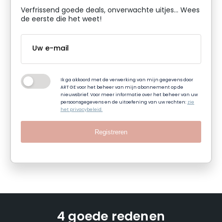
Verfrissend goede deals, onverwachte uitjes... Wees
de eerste die het weet!
Ik ga akkoord met de verwerking van mijn gegevens door
ART GE voor het beheer van mijn abonnement op de
nieuwsbrief. Voor meer informatie over het beheer van uw
persoonsgegevens en de uitoefening van uw rechten:
zie
het privacybeleid.
Registreren
4 goede redenen