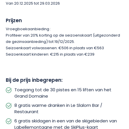
Van 20.12.2025 tot 29.03.2026
Op zoek naar een uitzonderlijk wintersportseizoen? Boek dan
nu je seizoenkaart en dompel jezelf onder in de unieke
ervaring van La Bresse-Hohneck!
Prijzen
Vroegboekaanbieding :
Profiteer van 20% korting op de seizoenskaart (uitgezonderd
de gezinsaanbieding) tot 19/12/2025.
Seizoenkaart volwassenen: €506 in plaats van €563
Seizoenkaart kinderen: €215 in plaats van €239
Bij de prijs inbegrepen:
Toegang tot de 30 pistes en 15 liften van het
Grand Domaine
8 gratis warme dranken in Le Slalom Bar /
Restaurant
6 gratis skidagen in een van de skigebieden van
Labellemontagne met de SkiPlus-kaart