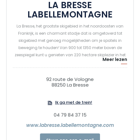
LA BRESSE
LABELLEMONTAGNE
La Bresse, het grootste skigebied in het noordoosten van
Frankrijk, is een charmant stadje dat is omgetoverd tot
skigebied met genoeg mogelijkheden om je spatels in
beweging te houden! Van 900 tot 1350 meter boven de
zeespiegel kunt u genieten van 220 hectare skiplezier in het
Meer lezen
hart van het natuurpark Ballons des Vosges, in een
betoverend landschap van bergpassen, meren,
bergkammen en bossen.
92 route de Vologne
88250 La Bresse
In het hart van de Vogezen heet La Bresse Hohneck
Labellemontagne je 's zomers ook welkom in zijn Bikepark.
Ik ga met de trein!
Met zijn 4 freeride parcours, 8 technische parcours waarvan
04 79 84 37 15
1 pump track, natuurlijke hindernissen, modules, jumps en
schuine bochten, kunnen rijders de hele zomer lang hun
www.labresse.labellemontagne.com
hart ophalen!