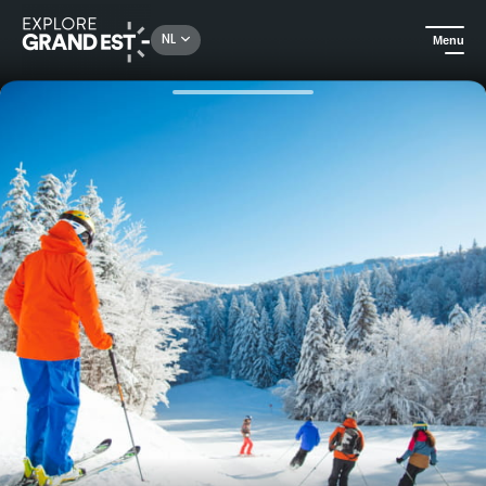
Rechercher un lieu, une activité...
NL
Menu
Kijk je ogen uit in de Grand Est
In de winter
Skiseizoen in La Bresse-Hohneck