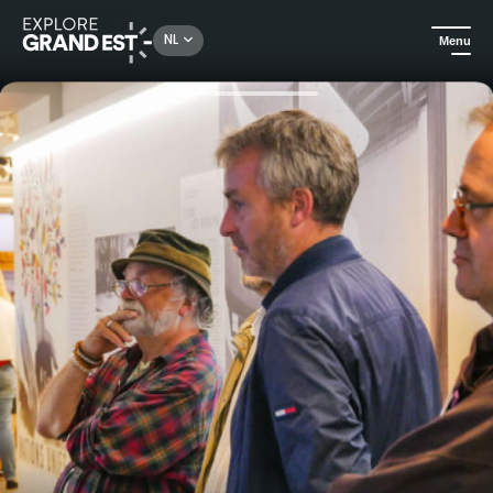
Rechercher un lieu, une activité...
NL
Menu
Kijk je ogen uit in de Grand Est
Kunst & cultuur
Het is middag, Dr. Schweitzer" rondleiding