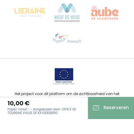
68000 COLMAR - FRANKRIJK
Hulp nodig?
Stuur ons een e-mail
Het project voor dit platform om de zichtbaarheid van het
toeristisch, sportief, cultureel en wijntoeristisch aanbod van de
10,00 €
Grand Est te verbeteren werd gefinancierd door de EFRO in het
Reserveren
kader van de respons van de Europese Unie op de COVID-19-
Prijzen 'vanaf...' - Aangeboden door: OFFICE DE
pandemie.
TOURISME VALLEE DE KAYSERSBERG