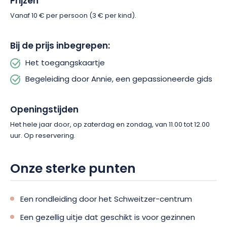
Prijzen
in het Frans beschikbaar.
Vanaf 10 € per persoon (3 € per kind).
Laat u inspireren door de geschiedenis en de waarden van dr.
Albert Schweitzer! Reserveer nu!
Bij de prijs inbegrepen:
Het toegangskaartje
Begeleiding door Annie, een gepassioneerde gids
Openingstijden
Het hele jaar door, op zaterdag en zondag, van 11.00 tot 12.00
uur. Op reservering.
Onze sterke punten
Een rondleiding door het Schweitzer-centrum
Een gezellig uitje dat geschikt is voor gezinnen