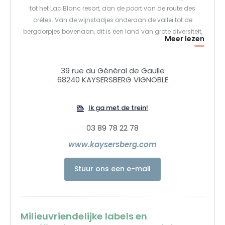
tot het Lac Blanc resort, aan de poort van de route des
crêtes. Van de wijnstadjes onderaan de vallei tot de
bergdorpjes bovenaan, dit is een land van grote diversiteit,
Meer lezen
gevormd door zijn landschappen! Aan de kant van de
wijngaarden vind je pittoreske Elzasser dorpjes zoals
Ammerschwihr, Katzenthal en Kaysersberg Vignoble.
39 rue du Général de Gaulle
De bovenste vallei, aan de bergkant, staat vol boerderijen,
68240 KAYSERSBERG VIGNOBLE
herbergen en gehuchten waar koeien uit de Vogezen grazen
in de bergdorpen Fréland, Labaroche, Lapoutroie, Orbey en
Ik ga met de trein!
Le Bonhomme. Er zijn tal van wandel- en
mountainbikeroutes tussen bergkammen, weiden en
03 89 78 22 78
bergmeren, voor elk wat wils. In de winter zijn er verschillende
www.kaysersberg.com
kilometers aan afdalingen en langlaufpistes vanaf het Lac
Blanc skigebied!
Stuur ons een e-mail
Een onvergetelijke vakantie!
Milieuvriendelijke labels en