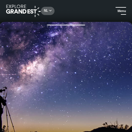
Rechercher un lieu, une activité...
NL
Menu
Kijk je ogen uit in de Grand Est
Ludieke activiteiten
Breng een avond door met het ontdekken van astronomie