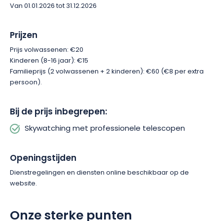
Van 01.01.2026 tot 31.12.2026
de zomerdriehoek is niet langer een mysterie. Lyra, Arend, Pijl,
Zwaan en Dolfijn springen er allemaal prachtig uit. Hercules,
Boogschutter, de boreale kroon en Schorpioen wil je niet
Prijzen
missen. Het wordt zeker een lust voor het oog!
Prijs volwassenen: €20
Kinderen (8-16 jaar): €15
Familieprijs (2 volwassenen + 2 kinderen): €60 (€8 per extra
persoon).
Bij de prijs inbegrepen:
Skywatching met professionele telescopen
Openingstijden
Dienstregelingen en diensten online beschikbaar op de
website.
Onze sterke punten