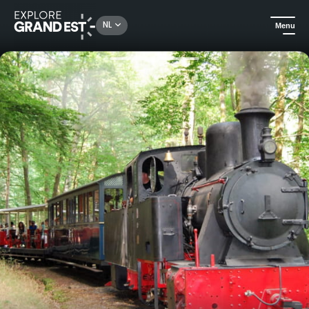
Rechercher un lieu, une activité...
NL
Menu
Kijk je ogen uit in de Grand Est
Natuur
Chemin de Fer Forestier - Trein d'Abreschviller