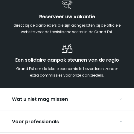
Reserveer uw vakantie
direct bij de aanbieders die zijn aangesloten bij de officiële
website voor de toeristische sector in de Grand Est.
Een solidaire aanpak steunen van de regio
Grand Est om de lokale economie te bevorderen, zonder
extra commissies voor onze aanbieders.
Wat u niet mag missen
Met kinderen naar de Grand Est
Voor professionals
Met z’n tweeën
Kerst in Oost-Frankrijk