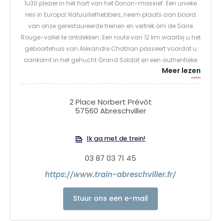
1u30 plezier in het hart van het Donon-massief. Een unieke
reis in Europa! Natuurliefhebbers, neem plaats aan boord
van onze gerestaureerde treinen en vertrek om de Sarre
Rouge-vallei te ontdekken. Een route van 12 km waarbij u het
geboortehuis van Alexandre Chatrian passeert voordat u
aankomt in het gehucht Grand Soldat en een authentieke
Meer lezen
houtzagerij uit de Haut Fer en haar emmerrad ontdekt.
Aarzel niet om uw plaatsen te reserveren!
2 Place Norbert Prévôt
57560 Abreschviller
Ik ga met de trein!
03 87 03 71 45
https://www.train-abreschviller.fr/
Stuur ons een e-mail