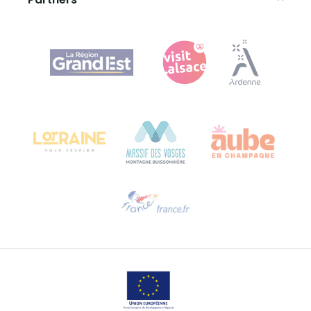
Partners
Agence Régionale du Tourisme Grand Est
Bureau de Colmar (hoofdkantoor)
Château Kiener – Rue de Verdun 24
68000 COLMAR - FRANKRIJK
Hulp nodig?
Stuur ons een e-mail