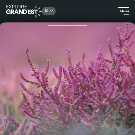
Rechercher un lieu, une activité...
NL
Menu
Kijk je ogen uit in de Grand Est
Natuur
Ontdekking van de halofiele flora van zoutpannen in het Saulnois-gebied