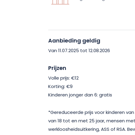
sterrenhemel, creëert de ideale sfeer
observeren en opnieuw contact te mak
activiteit is toegankelijk voor iedereen
lonende benadering van astronomie.
Aanbieding geldig
Of je nu een natuurliefhebber bent, ee
Van 11.07.2025 tot 12.08.2026
zoek naar een originele ervaring, dez
herinneringen onder de sterrenhemel. R
Prijzen
begeleiden om de schatten van de nac
Volle prijs: €12
Korting: €9
Kinderen jonger dan 6: gratis
*Gereduceerde prijs voor kinderen van 
van 18 tot en met 25 jaar, mensen m
werkloosheidsuitkering, ASS of RSA. Be