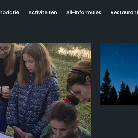
odatie
Activiteiten
All-informules
Restauran