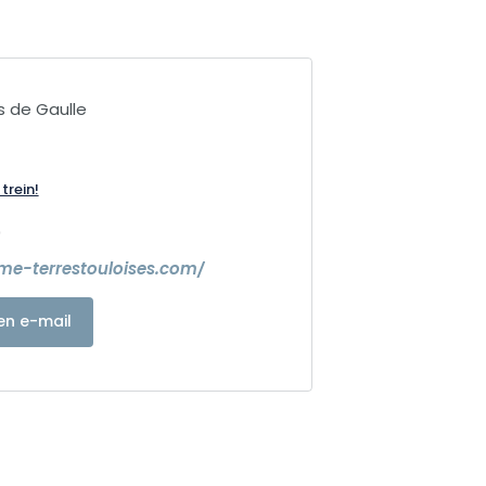
s de Gaulle
trein!
0
sme-terrestouloises.com/
en e-mail