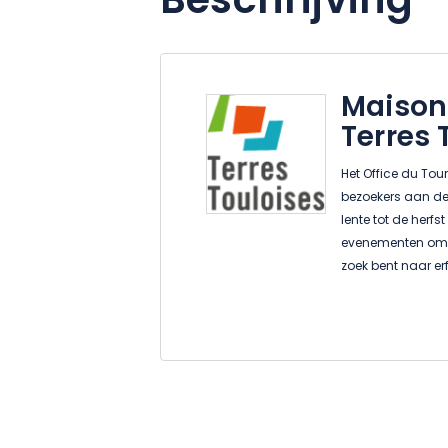
Beschrijving
Maison
Terres 
Het Office du Tou
bezoekers aan de
lente tot de herf
evenementen om de
zoek bent naar er
in de wijngaarden