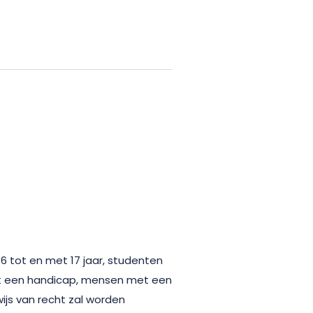
 om te onthaasten, te
en met wat essentieel is. Deze
 en biedt een vriendelijke en
n sterrenkijker of gewoon op
e observatieavond belooft mooie
eserveer je plaats en laat ons je
htelijke hemel te ontdekken.
6 tot en met 17 jaar, studenten
et een handicap, mensen met een
wijs van recht zal worden