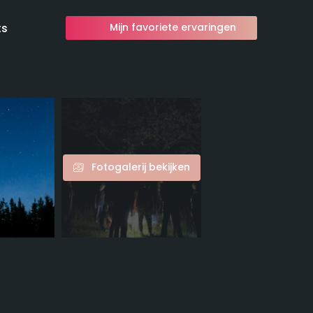
ts
Mijn favoriete ervaringen
Fotogalerij bekijken