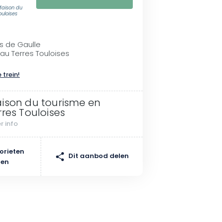
aison du
ouloises
es de Gaulle
au Terres Touloises
 trein!
ison du tourisme en
rres Touloises
r info
orieten
Dit aanbod delen
gen