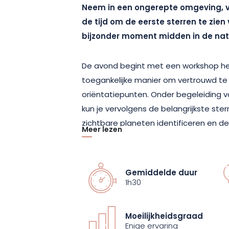
Neem in een ongerepte omgeving, v
de tijd om de eerste sterren te zien
bijzonder moment midden in de nat
De avond begint met een workshop he
toegankelijke manier om vertrouwd t
oriëntatiepunten. Onder begeleiding
kun je vervolgens de belangrijkste ste
zichtbare planeten identificeren en 
Meer lezen
hemelgewelf animeren beter begrijpen
en verhalen geïnspireerd door de myth
een nieuw facet van de hemel.
Gemiddelde duur
1h30
Deze ervaring nodigt je uit om een mo
bevorderlijk voor verwondering en nieu
Moeilijkheidsgraad
omringende platteland, gecombineer
Enige ervaring