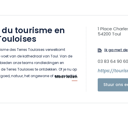
 du tourisme en
1 Place Charle
54200 Toul
Touloises
risme des Terres Touloises verwelkomt
Ik ga met de 
 voet van de kathedraal van Toul. Van de
03 83 64 90 6
st bieden onze teams rondleidingen en
 Terres Touloises te ontdekken. Of je nu op
https://touri
fgoed, natuur, het ongewone of een maaltijd
Meer lezen
, ontdek wat wij je te bieden hebben.
Stuur ons e