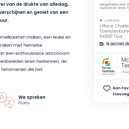
er van de drukte van alledag,
Aangeboden door: M
tourisme en Terres T
 verschijnen en geniet van een
uur.
LORRAINE
1 Place Charl
Toeristenbure
54200 Toul
melkaarten maken, een leuke en
Ik ga met de
e raken met hemelse
 van een enthousiaste astronoom
Ma
rrenbeelden leren herkennen, de
Te
de fenomenen die het
mee
. Met wetenschappelijke uitleg
ologie, onthult elke observatie
Aan Fav
toevoe
We spreken
Frans
ment buiten de tijd te beleven,
wsgierigheid. De rust van het
d met de schoonheid van de