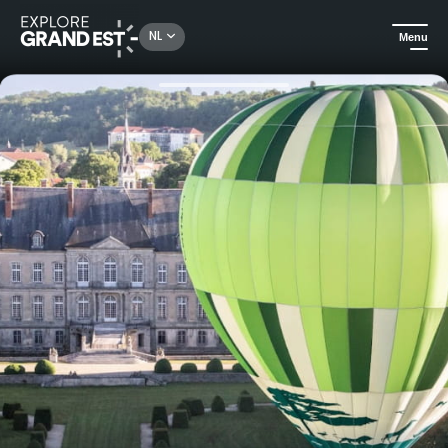
Rechercher un lieu, une activité...
NL
Menu
Kijk je ogen uit in de Grand Est
Sport & avontuur
Ongewone ballonvaarten vanaf emblematische plaatsen in Lotharingen