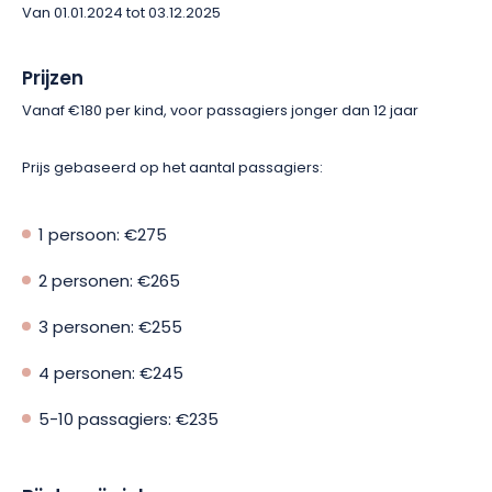
Dus ga je gang en boek nu je heteluchtballonvaart met North
Van 01.01.2024 tot 03.12.2025
East Balloon! Het bedrijf zal je helpen Lorraine te ontdekken als
nooit tevoren.
Prijzen
Vanaf €180 per kind, voor passagiers jonger dan 12 jaar
Prijs gebaseerd op het aantal passagiers:
1 persoon: €275
2 personen: €265
3 personen: €255
4 personen: €245
5-10 passagiers: €235