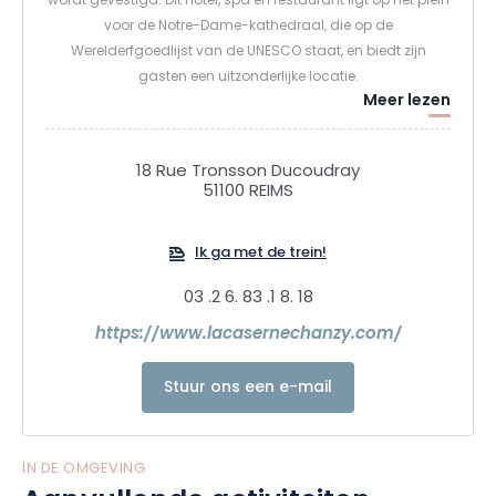
wordt gevestigd. Dit hotel, spa en restaurant ligt op het plein
voor de Notre-Dame-kathedraal, die op de
Werelderfgoedlijst van de UNESCO staat, en biedt zijn
gasten een uitzonderlijke locatie.
Meer lezen
Het hotelgebouw is een plek vol geschiedenis. Het werd in
1926 in gebruik genomen en bood bijna 70 jaar onderdak
18 Rue Tronsson Ducoudray
aan de brandweerkazerne van Reims. In 2019 werd het
51100 REIMS
gebouw, na enkele jaren verlaten te zijn geweest, La Caserne
Chanzy. De voormalige brandweerkazerne, met een
Ik ga met de trein!
oppervlakte van 5.500 m2, maakt deel uit van het
architectonische art-deco-erfgoed dat de wederopbouw
03 .2 6. 83 .1 8. 18
van Reims in de jaren 1920 markeerde.
https://www.lacasernechanzy.com/
In de Chanzy-kazerne is een hotel met 89 kamers
Stuur ons een e-mail
ondergebracht, waarvan de helft een adembenemend
uitzicht op de kathedraal biedt. Het restaurant, La Grande
Georgette, ontleent zijn naam aan een traditie die aan het
IN DE OMGEVING
eind van de jaren twintig bestond: de grote schaal de