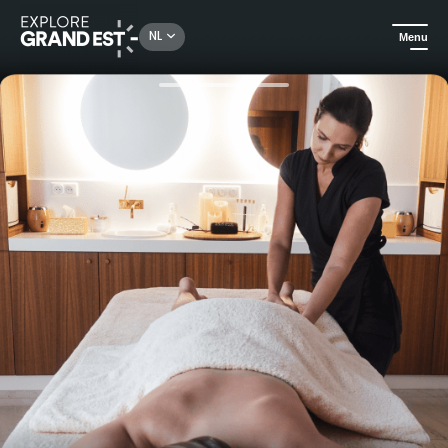
Rechercher un lieu, une activité...
NL
Menu
Kijk je ogen uit in de Grand Est
Wellness
Deep Nature Spa in de Caserne Chanzy