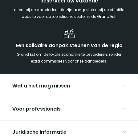
Reserveer uw vakantie
direct bij de aanbieders die zijn aangesloten bij de officiële
website voor de toeristische sector in de Grand Est.
Een solidaire aanpak steunen van de regio
Grand Est om de lokale economie te bevorderen, zonder
extra commissies voor onze aanbieders.
Wat u niet mag missen
Met kinderen naar de Grand Est
Voor professionals
Met z’n tweeën
Kerst in Oost-Frankrijk
Organiseer uw conferenties en seminars
De Route des Vins d’Alsace
Juridische informatie
Organiseer uw groepsreizen