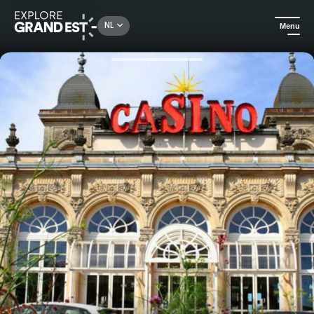
Rechercher un lieu, une activité...
NL
Menu
Kijk je ogen uit in de Grand Est
All-informules
Ontsnap aan het gokken in het Casino van Hotel Club & Spa Cosmos***