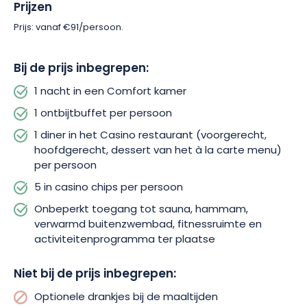
Prijzen
en faciliteiten helpen je om van je stress af te komen en
nieuwe energie op te doen. Andere activiteiten zijn ook
Prijs: vanaf €91/persoon.
beschikbaar op het terrein. Deze omvatten een tennisbaan.
Bij de prijs inbegrepen:
1 nacht in een Comfort kamer
1 ontbijtbuffet per persoon
1 diner in het Casino restaurant (voorgerecht,
hoofdgerecht, dessert van het à la carte menu)
per persoon
5 in casino chips per persoon
Onbeperkt toegang tot sauna, hammam,
verwarmd buitenzwembad, fitnessruimte en
activiteitenprogramma ter plaatse
Niet bij de prijs inbegrepen:
Optionele drankjes bij de maaltijden