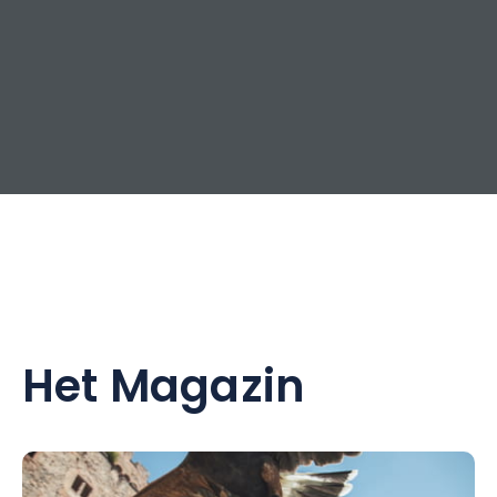
Vogezen een ruime keuze aan behandelingen met
producten van Sothys. Ze worden professioneel en met
aandacht uitgevoerd door onze schoonheidsspecialisten
en zorgen voor ontspanning en sereniteit.
Uw *** hotel in Contrexéville beschikt over een aangenaam
verwarmd buitenzwembad, een fitnessruimte en een
overdekte tennisbaan en organiseert ook activiteiten onder
begeleiding van een animator. Alles is ontworpen voor uw
plezier en ontspanning!
Dankzij de zalen en salons is Hôtel Cosmos ook de ideale
plek om uw privé- en professionele evenementen in
Het Magazin
Contrexéville te organiseren: seminars, algemene
vergaderingen, banketten, familiediners, enz.
Om uw verblijf in de Vogezen te plannen en te profiteren van
al onze voordelen, bekijk regelmatig onze speciale
aanbiedingen.