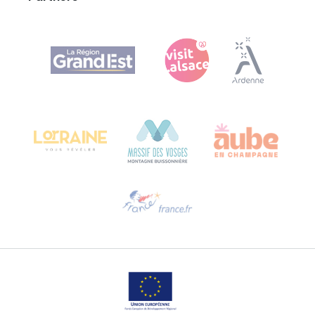
Agence Régionale du Tourisme Grand Est
Bureau de Colmar (hoofdkantoor)
Château Kiener – Rue de Verdun 24
68000 COLMAR - FRANKRIJK
Hulp nodig?
Stuur ons een e-mail