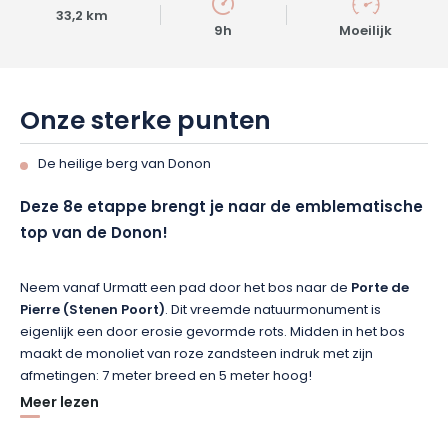
33,2 km
9h
Moeilijk
Onze sterke punten
De heilige berg van Donon
Deze 8e etappe brengt je naar de emblematische
top van de Donon!
Neem vanaf Urmatt een pad door het bos naar de
Porte de
Pierre (Stenen Poort)
. Dit vreemde natuurmonument is
eigenlijk een door erosie gevormde rots. Midden in het bos
maakt de monoliet van roze zandsteen indruk met zijn
afmetingen: 7 meter breed en 5 meter hoog!
Meer lezen
Iets verderop biedt
de Rocher de Mutzig
een prachtig uitzicht.