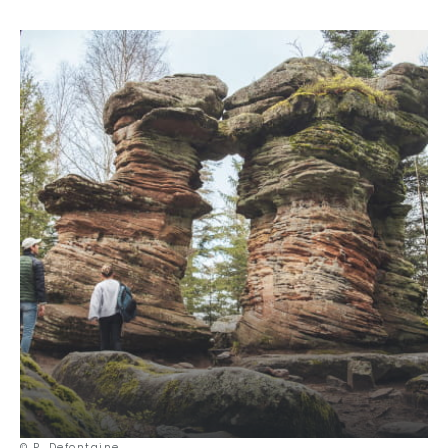
Neem op 1008 meter hoogte even de tijd om
het prachtige
panorama over de vallei van de Bruche en het Champ du
Feu-massief
te bewonderen.
Je begint dan aan een afdaling door het bos voordat je weer
gaat klimmen om
de mythische top van de Donon op 1.009
meter
te bereiken. De plek is al bekend sinds de prehistorie,
toen hij een heilige status kreeg die hij sindsdien heeft
behouden. Je kunt er zelfs een aantal
archeologische
overblijfselen
zien
die dateren uit het neolithicum en de
Gallo-Romeinse
periode. Maar vergis je niet,
de oude
tempel
op de top dateert uit de tijd van Napoleon III!
Samen met de Rocher de Mutzig is de Donon
de hoogste top
van de noordelijke Vogezen
. Geniet van deze unieke,
legendarische en magische plek en vooral van het
ongeëvenaarde
360° uitzicht over de Elzas en Lotharingen
.
De route daalt vervolgens af naar het hart van de Bruchevallei,
waar je in de buurt van Schirmeck kunt overnachten.