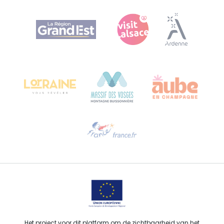
Agence Régionale du Tourisme Grand Est
Bureau de Colmar (hoofdkantoor)
Château Kiener – Rue de Verdun 24
68000 COLMAR - FRANKRIJK
Hulp nodig?
Stuur ons een e-mail
Het project voor dit platform om de zichtbaarheid van het