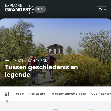
NL
Menu
URMATT
SCHIRMECK
Tussen geschiedenis en
legende
Foto's
Praktische
Te bezichtigen/te doen
Overnachte