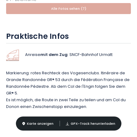
© P. Defontaine
Alle Fotos sehen (7)
Die Strecke führt dann wieder hinunter ins Herz des Bruche-
Tals, wo Sie in der Nähe von Schirmeck übernachten können.
Praktische Infos
Anreise
mit dem Zug
: SNCF-Bahnhof Urmatt
Markierung: rotes Rechteck des Vogesenclubs. Itinéraire de
Grande Randonnée GR® 53 durch die Fédération Française de
Randonnée Pédestre. Ab dem Col de l'Engin folgen Sie dem
GR® 5.
Es ist möglich, die Route in zwei Teile zu teilen und am Col du
Donon einen Zwischenstopp einzulegen.
Karte anzeigen
GPX-Track herunterladen