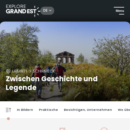
DE
Menu
URMATT
SCHIRMECK
Zwischen Geschichte und
Legende
In Bildern
Praktische
Besichtigen, Unternehmen
Wo üb