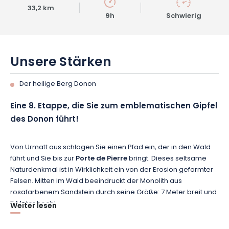
33,2 km
9h
Schwierig
Unsere Stärken
Der heilige Berg Donon
Eine 8. Etappe, die Sie zum emblematischen Gipfel
des Donon führt!
Von Urmatt aus schlagen Sie einen Pfad ein, der in den Wald
führt und Sie bis zur
Porte de Pierre
bringt. Dieses seltsame
Naturdenkmal ist in Wirklichkeit ein von der Erosion geformter
Felsen. Mitten im Wald beeindruckt der Monolith aus
rosafarbenem Sandstein durch seine Größe: 7 Meter breit und
5 Meter hoch!
Weiter lesen