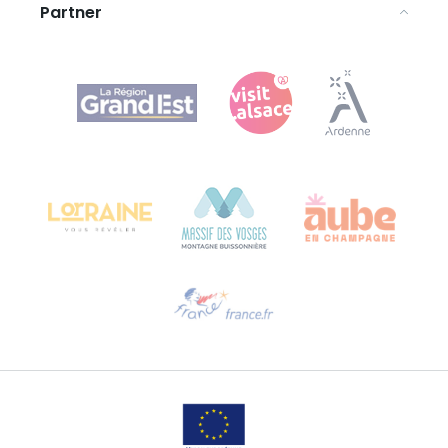
Partner
Agence Régionale du Tourisme Grand Est
Bureau de Colmar (Hauptverwaltung)
Château Kiener – 24 rue de Verdun
68000 COLMAR
Hilfe erwünscht?
Sprechen Sie uns per E-Mail an