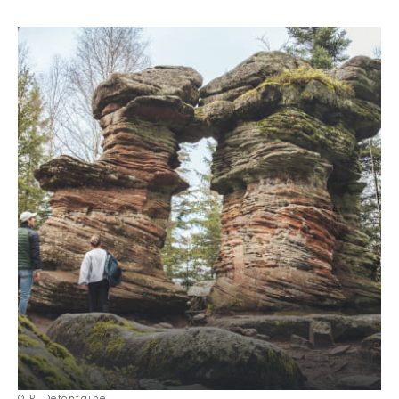
Etwas weiter entfernt hält
der Rocher de Mutzig
einen
herrlichen Aussichtspunkt für Sie bereit. Nehmen Sie sich auf
1008 m Höhe einen Moment Zeit, um
das herrliche Panorama
über das Bruche-Tal und das Massiv des Champ du Feu
zu
bewundern.
Anschließend beginnen Sie einen Abstieg durch den Wald, um
erneut zu klettern und
den mythischen Gipfel des Donon auf
1009 m zu
erreichen. Der Ort ist seit der Vorgeschichte
bekannt, als ihm ein heiliger Charakter zugeschrieben wurde,
der ihn nie wieder verlassen sollte. Sie können übrigens einige
archäologische Überreste aus der Jungsteinzeit und der
gallo-römischen Epoche
besichtigen. Aber lassen Sie sich
nicht täuschen:
Der antike Tempel
auf dem Gipfel stammt aus
der Zeit Napoleons III.
Zusammen mit dem Rocher de Mutzig ist
der
Donon
der
höchste Gipfel der nördlichen Vogesen
. Lassen Sie diesen
einzigartigen Ort voller Legenden und Magie auf sich wirken
und genießen Sie vor allem den unvergleichlichen
360°-Blick
über das Elsass und Lothringen
.