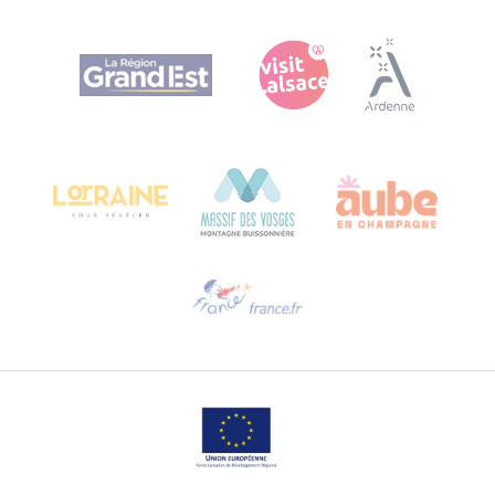
Agence Régionale du Tourisme Grand Est
Bureau de Colmar (hoofdkantoor)
Château Kiener – Rue de Verdun 24
68000 COLMAR - FRANKRIJK
Hulp nodig?
Stuur ons een e-mail