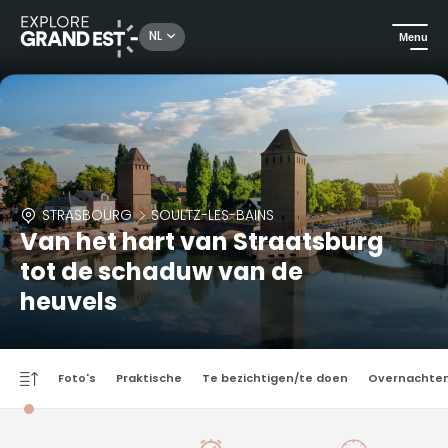
NL
Menu
STRASBOURG
SOULTZ-LES-BAINS
Van het hart van Straatsburg
tot de schaduw van de
heuvels
Foto's
Praktische
Te bezichtigen/te doen
Overnachte