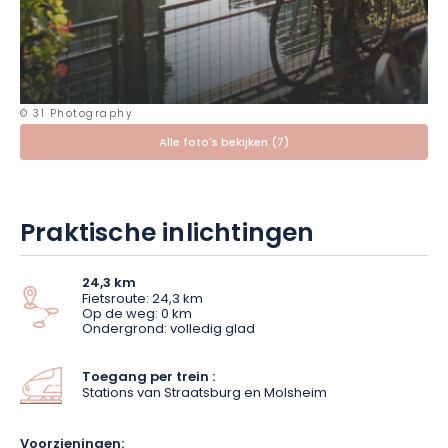
van de wijngaarden gaat ontdekken. Of je nu met het gezin,
met z'n tweeën of alleen fietst, elke pedaalslag is een
uitnodiging om te wandelen.
© 31 Photography
Alle foto's bekijken (7)
Praktische inlichtingen
24,3 km
Fietsroute: 24,3 km
Op de weg: 0 km
Ondergrond: volledig glad
Toegang per trein :
Stations van Straatsburg en Molsheim
Voorzieningen: