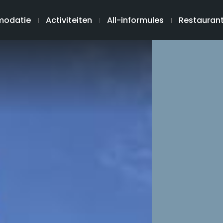
odatie
Activiteiten
All-informules
Restauran