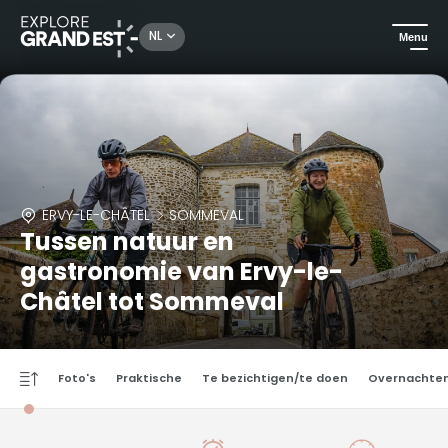
NL
Menu
ERVY-LE-CHÂTEL
SOMMEVAL
Tussen natuur en
gastronomie van Ervy-le-
Châtel tot Sommeval
Foto's
Praktische
Te bezichtigen/te doen
Overnachte