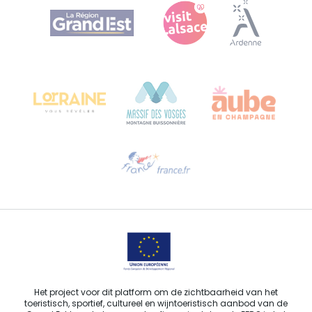
Agence Régionale du Tourisme Grand Est
Bureau de Colmar (hoofdkantoor)
Château Kiener – Rue de Verdun 24
68000 COLMAR - FRANKRIJK
Hulp nodig?
Stuur ons een e-mail
Het project voor dit platform om de zichtbaarheid van het
toeristisch, sportief, cultureel en wijntoeristisch aanbod van de