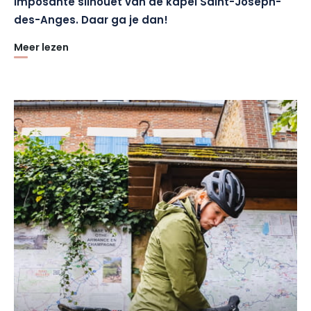
imposante silhouet van de kapel Saint-Joseph-
des-Anges. Daar ga je dan!
Meer lezen
Nadat je de tijd hebt genomen om Ervy-le-Châtel te
verkennen, brengt de weg je naar de kapel Saint-Joseph-
des-Anges, een monumentaal bouwwerk dat tussen 1864 en
1891 werd gebouwd. De kapel is van heinde en verre zichtbaar
en wordt gedomineerd door een kolossaal Mariabeeld van 7
meter hoog... en weegt maar liefst 8,5 ton! Dankzij haar
imposante architectuur markeert de kapel de grens tussen
het Pays d'Armance en het Pays d'Othe. Dit herkenningspunt
zal u begeleiden tot aan de valleien van het Pays d'Othe!
Je begint dan aan een geleidelijke klim door de heuvels,
beroemd om hun appelboomgaarden. Dit bosrijke gebied is
een paradijs voor fietsers! Op het programma: kronkelende
paden met prachtige uitzichten op het omringende
landschap. Maak van de gelegenheid gebruik om te
pauzeren en de lokale cider* te proeven, gemaakt van de
kenmerkende winterharde appelsoorten uit de regio, zoals