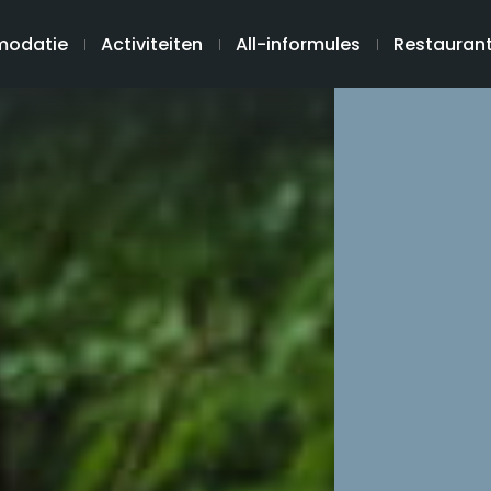
odatie
Activiteiten
All-informules
Restauran