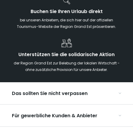
Buchen Sie Ihren Urlaub direkt
bei unseren Anbietern, die sich hier auf der offiziellen
Tourismus-Website der Region Grand Est präsentieren.
Unterstützen Sie die solidarische Aktion
der Region Grand Est zur Belebung der lokalen Wirtschaft -
ohne zusätzliche Provision für unsere Anbieter.
Das sollten Sie nicht verpassen
Mit Kindern in der Region Grand Est
Für gewerbliche Kunden & Anbieter
Die Weihnachtsmärkte im Grand Est
Ribeauvillé, zwischen Weinbergen und Bergen
Organisieren Sie Ihre Kongresse und Seminare