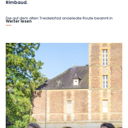
Rimbaud.
Die auf dem alten Treidelpfad angelegte Route beginnt in
Weiter lesen
Sedan
und führt bis nach
Charleville-Mézières
. Mit ihren
beiden 1966 vereinten "Seelen" -
der mittelalterlichen
Festungsstadt
Mézières
und der "idealen" Stadt
Charleville
, die von ihrem italienischen Schöpfer Charles de
Gonzague erträumt wurde - ist die Stadt ein wahrer Zeuge der
vergangenen Jahrhunderte. Verweilen Sie einen Moment auf
dem wunderschönen
Place Ducale
und
schlürfen Sie ein
lokales Bier*
. Mit seinen ockerfarbenen Steinen, roten Ziegeln
und Schieferdächern gilt er als der schönste Platz der
Ardennen
!
Natürlich ist der Dichter
Arthur Rimbaud
aus dem 19.
Jahrhundert ein weiteres Muss im Kulturerbe der Stadt. In dem
ihm gewidmeten Museum tauchen Sie in sein geniales Werk
und sein reiches Leben ein. Übrigens trifft man den Künstler
überall in der Stadt an, so auch im Maison des Ailleurs, in dem
sich die Familie Rimbaud niedergelassen hat und das nun