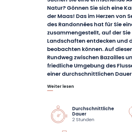
Suchen Sie eine erfrischende Ak
Natur? Gönnen Sie sich eine Ka
der Maas! Das im Herzen von 
des Randonnées hat für Sie ei
zusammengestellt, auf der Si
Landschaften entdecken und di
beobachten können. Auf dies
Rundweg zwischen Bazailles un
friedliche Umgebung des Fluss
einer durchschnittlichen Dauer
Weiter lesen
Auf einer Strecke von 7 km lädt Sie d
zu einer außergewöhnlichen Flucht und
werden begeistert sein von den vielen
Durchschnittliche
Dauer
Kleintiere zu beobachten, die die Ufe
2 Stunden
sich Zeit, um jeden Moment zu genießen