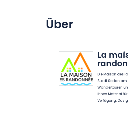
Über
La mai
randon
Die Maison des R
Stadt Sedan am Uf
Wandertouren und A
Ihnen Material für
Verfügung. Das ga
Wasserwanderunge
Packraft... - Mec
Naturwanderunge
Wandern, Nordic W