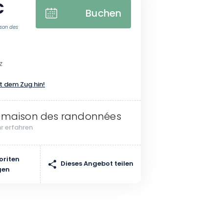
€
Buchen
ison des
z
t dem Zug hin!
 maison des randonnées
r erfahren
oriten
Dieses Angebot teilen
gen