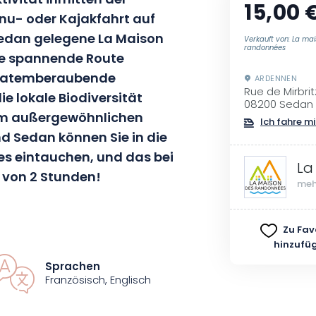
tivität inmitten der
15,00 
nu- oder Kajakfahrt auf
Sedan gelegene La Maison
Verkauft von: La ma
randonnées
ne spannende Route
e atemberaubende
ARDENNEN
Rue de Mirbrit
e lokale Biodiversität
08200 Sedan
em außergewöhnlichen
Ich fahre mi
d Sedan können Sie in die
es eintauchen, und das bei
La
 von 2 Stunden!
meh
iese Kanu- oder Kajakwanderung
Zu Fav
 Erkundung ein! Naturliebhaber
hinzufü
 Möglichkeiten, Vögel und
Sprachen
r der Maas bevölkern. Nehmen Sie
Französisch, Englisch
! Die lokale Flora und Fauna wird