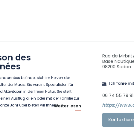
son des
Rue de Mirbrit
Base Nautique
nées
08200 Sedan
andonnées befindet sich im Herzen der
Ich fahre mi
er der Maas. Sie vereint Spezialisten für
ktivitäten in der freien Natur. Sie stellt
06 74 55 79 91
 einen Ausflug allein oder mit der Familie zur
nze Jahr über bieten wir Ihnen -
Weiter lesen
n: Paddeln, Kanu, Kajak, Rudern oder
hanische Wanderungen: Fahrrad, Tretroller,
Kontaktiere
n... - Ganz einfache Wanderungen:
alking, Walking Trail