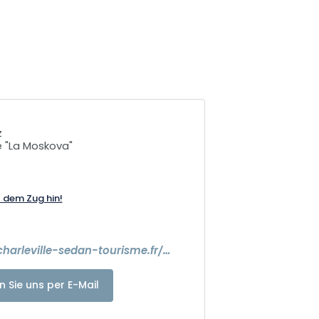
z
 "La Moskova"
t dem Zug hin!
https://www.charleville-sedan-tourisme.fr/activites/maison-des-randonnees/
n Sie uns per E-Mail