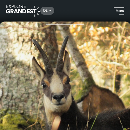
Rechercher un lieu, une activité...
DE
Menu
Sehenswertes in der Region Grand Est
Ausflüge
Entdecken Sie mit einem Naturführer die Geheimnisse des Waldes