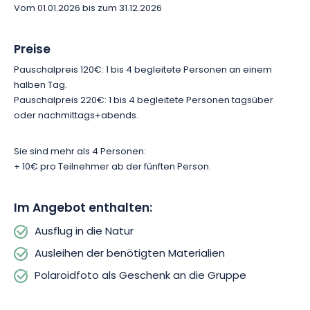
beobachten und die Natur, die uns umgibt, besser zu
Vom 01.01.2026 bis zum 31.12.2026
verstehen. Eine schöne Gelegenheit, einen geselligen Moment
mit der Familie oder mit Freunden zu verbringen und dabei auf
Preise
andere Weise zu lernen.
Pauschalpreis 120€: 1 bis 4 begleitete Personen an einem
halben Tag.
Buchen Sie Ihren Ausflug mit dem Pfadfinder und lassen Sie
Pauschalpreis 220€: 1 bis 4 begleitete Personen tagsüber
sich in das Herz des Lebendigen führen. Sie können diese
oder nachmittags+abends.
Erfahrung auch an Ihre Lieben verschenken, dank der Box des
Pfadfinders.
Sie sind mehr als 4 Personen:
+ 10€ pro Teilnehmer ab der fünften Person.
Im Angebot enthalten:
Ausflug in die Natur
Ausleihen der benötigten Materialien
Polaroidfoto als Geschenk an die Gruppe