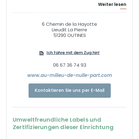
Weiter lesen
charmantes Gästezimmer in einem ehemaligen Jagdhaus,
unsere komfortable Baumhütte oder unser Boheme-
Wohnwagen, eine Sauna in einem Fass … So viele
6 Chemin de la Hayotte
Gelegenheiten, ganz in die Natur im Land der Graukraniche
Lieudit La Pierre
einzutauchen!
51290 OUTINES
Ich fahre mit dem Zug hin!
06 67 36 74 93
www.au-milieu-de-nulle-part.com
Kontaktieren Sie uns per E-Mail
Umweltfreundliche Labels und
Zertifizierungen dieser Einrichtung