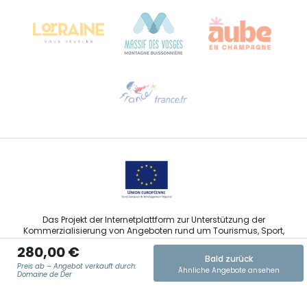
68000 COLMAR
Hilfe erwünscht?
Sprechen Sie uns per E-Mail an
Das Projekt der Internetplattform zur Unterstützung der
Kommerzialisierung von Angeboten rund um Tourismus, Sport,
Kultur und Weintourismus in der Region Grand Est wurde im
280,00 €
Rahmen der Maßnahmen der Europäischen Union zur
Bald zurück
Abfederung der COVID-19-Pandemie vom Europäischen Fonds
Preis ab – Angebot verkauft durch:
Ähnliche Angebote ansehen
für regionale Entwicklung (EFRE) finanziert.
Domaine de Der