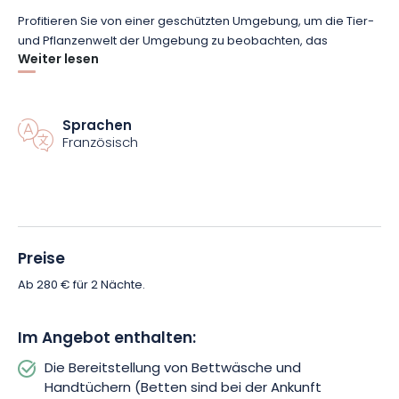
Profitieren Sie von einer geschützten Umgebung, um die Tier-
und Pflanzenwelt der Umgebung zu beobachten, das
Weiter lesen
Vogelschutzgebiet zu entdecken oder einen Spaziergang
oder eine Radtour zu unternehmen. Der nur wenige Schritte
entfernte See lädt Sie zu entspannenden Momenten am
Wasser ein. Für Naturliebhaber ist auch das Angeln eine
Sprachen
schöne Gelegenheit, die Ruhe des Ortes zu genießen. Jeder
Französisch
Moment, den Sie hier verbringen, wird zu einer
unvergesslichen Erinnerung zwischen Abenteuer und
Romantik.
Verschenken Sie einen romantischen Aufenthalt in einer
Preise
grünen Oase, in der jeder Moment wie ein Traum erlebt
werden kann. Buchen Sie jetzt und lassen Sie sich von der
Ab 280 € für 2 Nächte.
Gelassenheit dieser einzigartigen Auszeit verzaubern.
Im Angebot enthalten:
Die Bereitstellung von Bettwäsche und
Handtüchern (Betten sind bei der Ankunft