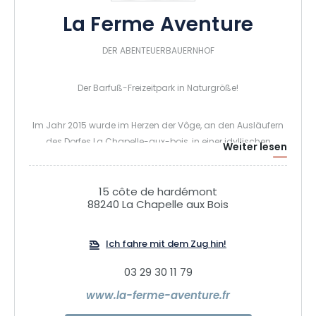
La Ferme Aventure
DER ABENTEUERBAUERNHOF
Der Barfuß-Freizeitpark in Naturgröße!
Im Jahr 2015 wurde im Herzen der Vôge, an den Ausläufern
des Dorfes La Chapelle-aux-bois, in einer idyllischen
Weiter lesen
Grünanlage ganz sanft der Abenteuerbauernhof geboren.
Dieser riesige, acht Hektar große Spielplatz zwischen Wiesen
und Wäldern wurde als erster Barfuß-Freizeitpark
15 côte de hardémont
88240 La Chapelle aux Bois
Frankreichs und als Wiege der ungewöhnlichen Nächte in
den Vogesen anerkannt und hat bereits mehr als 450.000
Besucher begeistert. Die neue Saison in Naturgröße wird
Ich fahre mit dem Zug hin!
sowohl spielerisch als auch magisch sein, ein Reiseziel für
03 29 30 11 79
Familien par excellence!
Der Park hält auch dieses Jahr wieder einen Cocktail aus
www.la-ferme-aventure.fr
Neuheiten und Überraschungen für Sie bereit! Ziehen Sie Ihre