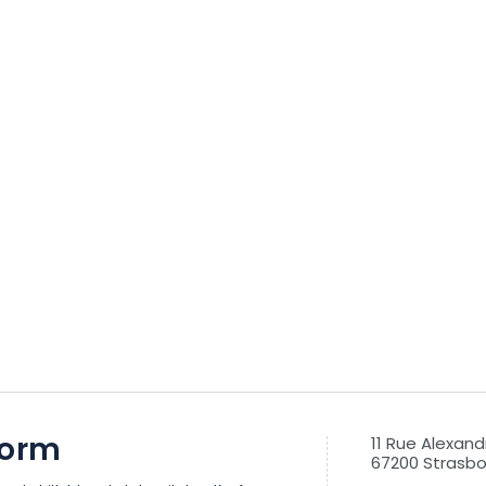
torm
11 Rue Alexan
67200 Strasb