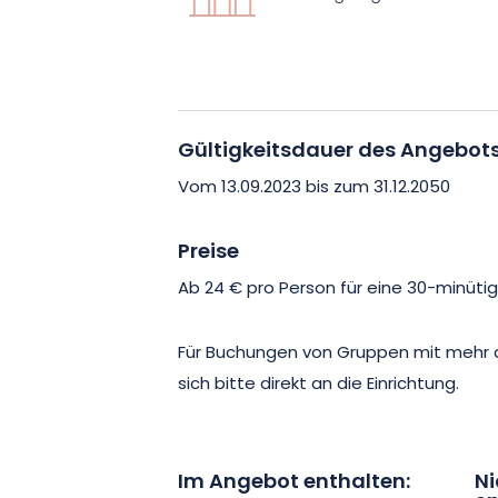
in vollen Zügen genießen. So können S
Freunden herausfordern. Ein kostenlose
Verfügung, um Ihnen den Zugang zu erl
Gültigkeitsdauer des Angebot
Um die Sicherheit aller zu gewährleiste
und Äxten nur volljährigen Personen ge
Vom 13.09.2023 bis zum 31.12.2050
Sicherheitshinweise zu beachten, die I
mitgeteilt werden.
Preise
Ab 24 € pro Person für eine 30-minütig
Trauen Sie sich, die Herausforderung
dem Aufruf nicht und wecken Sie den Nin
Für Buchungen von Gruppen mit mehr a
sich bitte direkt an die Einrichtung.
Im Angebot enthalten:
Ni