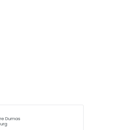
dre Dumas
ourg