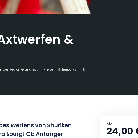
Axtwerfen &
n der Region Grand Est
Freizeit- & Tierparks
Ninjastorm - Axtwerfen & Shuriken
Ab
 des Werfens von Shuriken
24,00 
Straßburg! Ob Anfänger