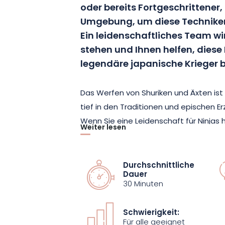
oder bereits Fortgeschrittener,
Umgebung, um diese Techniken 
Ein leidenschaftliches Team wir
stehen und Ihnen helfen, diese D
legendäre japanische Krieger
Das Werfen von Shuriken und Äxten ist e
tief in den Traditionen und epischen E
Wenn Sie eine Leidenschaft für Ninjas
Weiter lesen
neuen Sensationen sind, ist diese Aktiv
Wählen Sie zwischen Shuriken und Äxt
stellen Sie sich in einer sicheren Umg
Durchschnittliche
Dauer
erfahrenen Teams auf eine der beiden
30 Minuten
Eine Sitzung gilt für eine Gruppe von 
Schwierigkeit:
So können Sie Ihre Präzision schärfen
Für alle geeignet