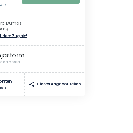
torm
ndre Dumas
ourg
t dem Zug hin!
njastorm
r erfahren
oriten
Dieses Angebot teilen
gen