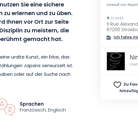
 nutzen Sie eine sichere
Verkauft von: Ninjas
zu erlernen und zu üben.
ELSASS
d Ihnen vor Ort zur Seite
11 Rue Alexa
isziplin zu meistern, die
67200 Strasb
Ich fahre mi
 berühmt gemacht hat.
Ni
ine uralte Kunst, ein Erbe, das
meh
rzählungen Japans verwurzelt ist.
 haben oder auf der Suche nach
ität genau das Richtige für Sie!
Zu Fav
hinzufü
en oder nehmen Sie beides und
ebung und unter der Aufsicht eines
Sprachen
 Wurfbahnen von Ninja Storm.
Französisch, Englisch
3 Personen und dauert 30 Minuten.
 und den Nervenkitzel des Werfens