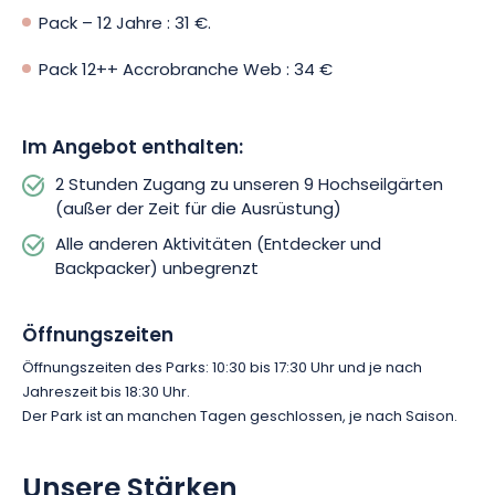
erreichen und verfügt auch über eine Gastronomie vor Ort,
Pack – 12 Jahre : 31 €.
sodass Sie Ihren Tag im Pokeyland in vollen Zügen genießen
können. Warten Sie nicht lange und besuchen Sie den Park,
Pack 12++ Accrobranche Web : 34 €
um unvergessliche Abenteuer im Freien zu erleben!
Im Angebot enthalten:
2 Stunden Zugang zu unseren 9 Hochseilgärten
(außer der Zeit für die Ausrüstung)
Alle anderen Aktivitäten (Entdecker und
Backpacker) unbegrenzt
Öffnungszeiten
Öffnungszeiten des Parks: 10:30 bis 17:30 Uhr und je nach
Jahreszeit bis 18:30 Uhr.
Der Park ist an manchen Tagen geschlossen, je nach Saison.
Unsere Stärken