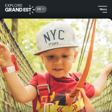
Rechercher un lieu, une activité...
DE
Menu
Sehenswertes in der Region Grand Est
Freizeit- & Tierparks
Pokeyland - Tagespaket & Hochseilgarten-Abenteuer