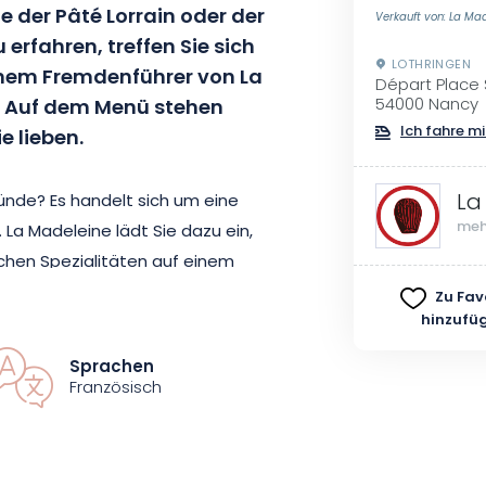
e der Pâté Lorrain oder der
Verkauft von: La Ma
erfahren, treffen Sie sich
LOTHRINGEN
inem Fremdenführer von La
Départ Place 
Auf dem Menü stehen
54000 Nancy
Ich fahre mi
e lieben.
La
Sünde?
Es handelt sich um eine
meh
.
La Madeleine lädt Sie dazu ein,
ischen Spezialitäten auf einem
adt von Nancy zu entdecken.
Zu Fav
hinzufü
wundern, für die die
: Place Stanislas in seiner
Sprachen
 Saint-Epvre, Palais Ducal,
Französisch
nen Sie alle
möglichen
Fragen
eiß
alles, was Sie
wissen
müssen.