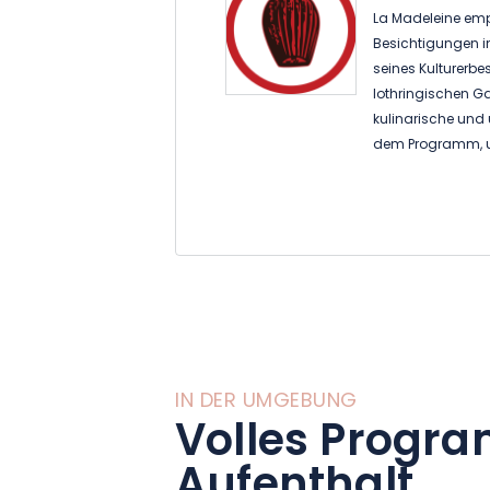
La Madeleine emp
Besichtigungen i
seines Kulturerbes
lothringischen Ga
kulinarische und
dem Programm, um
entdecken, mit d
von einem halben
Entdeckungsaufen
Weitere Informat
IN DER UMGEBUNG
Volles Progra
Aufenthalt