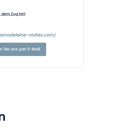
t dem Zug hin!
lamadeleine-visites.com/
n Sie uns per E-Mail
n