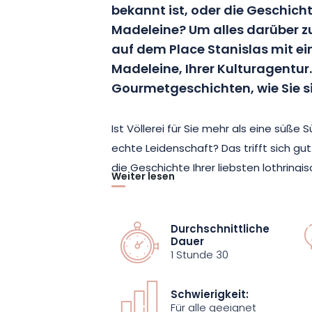
bekannt ist
, oder die Geschicht
Madeleine?
Um alles darüber zu 
auf dem Place Stanislas mit e
Madeleine, Ihrer Kulturagentur.
Gourmetgeschichten, wie Sie si
Ist Völlerei für Sie mehr als eine süße 
echte Leidenschaft?
Das trifft sich gut
die Geschichte Ihrer liebsten lothring
Weiter lesen
originellen
Rundgang durch die Innenst
Während Sie die Plätze und Straßen be
Herzogstadt berühmt ist
(insbesondere
Durchschnittliche
Dauer
Gesamtheit, Place de la Carrière, Place
1 Stunde 30
Grande-rue, Parc de la Pépinière)
, kön
stellen.
Ihr
passionierter
Stadtführer w
Schwierigkeit:
Für alle geeignet