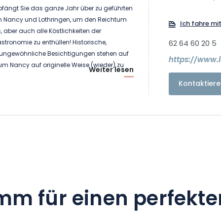
fängt Sie das ganze Jahr über zu geführten
n Nancy und Lothringen, um den Reichtum
Ich fahre mi
, aber auch alle Köstlichkeiten der
stronomie zu enthüllen! Historische,
62 64 60 20 5
 ungewöhnliche Besichtigungen stehen auf
https://www.
 Nancy auf originelle Weise (wieder) zu
Weiter lesen
er Möglichkeit, maßgeschneiderte Touren
Kontaktiere
 Tag bis hin zu einem
thalt zu organisieren.
ionen: lamadeleine-visites.com
mm für einen perfekte