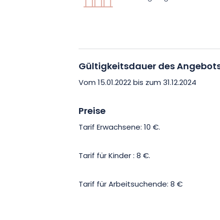
Diese 1,5-stündige
Führung
ist für alle
gastronomische Welt von Nancy einta
Momente zu zweit, mit Freunden oder d
Gültigkeitsdauer des Angebot
Vom 15.01.2022 bis zum 31.12.2024
Preise
Tarif Erwachsene: 10 €.
Tarif für Kinder : 8 €.
Tarif für Arbeitsuchende: 8 €