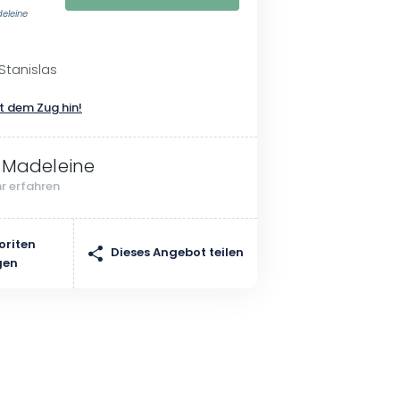
deleine
Stanislas
t dem Zug hin!
 Madeleine
r erfahren
oriten
Dieses Angebot teilen
gen