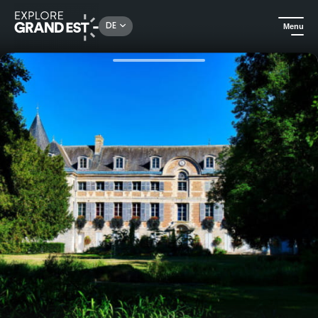
Rechercher un lieu, une activité...
DE
Menu
Sehenswertes in der Region Grand Est
In der Stadt
Historischer Rundgang durch den Schlosspark von Dormans