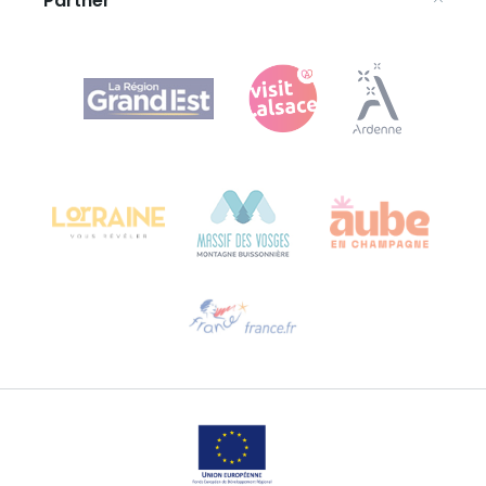
Partner
Agence Régionale du Tourisme Grand Est
Bureau de Colmar (Hauptverwaltung)
Château Kiener – 24 rue de Verdun
68000 COLMAR
Hilfe erwünscht?
Sprechen Sie uns per E-Mail an