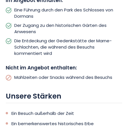
Im Angebot enthalten:
Eine Führung durch den Park des Schlosses von
Ob Sie nun ein Geschichtsliebhaber sind, sich für die Natur
Dormans
begeistern oder einfach nur einen ruhigen Spaziergang
Der Zugang zu den historischen Gärten des
machen möchten, der Schlosspark von Dormans verspricht
Anwesens
Ihnen ein ebenso bereicherndes wie beruhigendes Erlebnis.
Lassen Sie sich vom Charme dieses einzigartigen Ortes tragen
Die Entdeckung der Gedenkstätte der Marne-
und entdecken Sie seine Schätze im Laufe der Jahreszeiten.
Schlachten, die während des Besuchs
kommentiert wird
Nicht im Angebot enthalten:
Mahlzeiten oder Snacks während des Besuchs
Unsere Stärken
Ein Besuch außerhalb der Zeit
Ein bemerkenswertes historisches Erbe