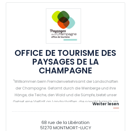
OFFICE DE TOURISME DES
PAYSAGES DE LA
CHAMPAGNE
"Willkommen beim Fremdenverkehrsamt der Landschaften
der Champagne. Geformt durch die Weinberge und ihre
Hänge, die Teiche, den Wald und die Sümpfe, bietet unser
Gebiet eine Vielfalt an Landschaften, die sowohl typisch als
Weiter lesen
auch untypisch für die Champagne sind. Es wird von
verschiedenen touristischen Routen der Champagne
durchquert und bietet Besuchern die Möglichkeit,
68 rue de la Libération
51270 MONTMORT-LUCY
leidenschaftliche Winzer zu entdecken und die Geheimnisse