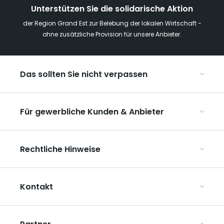
Unterstützen Sie die solidarische Aktion
der Region Grand Est zur Belebung der lokalen Wirtschaft -
ohne zusätzliche Provision für unsere Anbieter.
Das sollten Sie nicht verpassen
Mit Kindern in der Region Grand Est
Für gewerbliche Kunden & Anbieter
Die Weihnachtsmärkte im Grand Est
Ribeauvillé, zwischen Weinbergen und Bergen
Organisieren Sie Ihre Kongresse und Seminare
Unsere UNESCO-Welterbestätten
Rechtliche Hinweise
Organisieren Sie Ihre Gruppenreisen
Im Weinbaugebiet Champagne
ART GE kennenlernen
Allgemeine Nutzungsbedingungen
Mediaroom
Kontakt
Datenschutzbestimmungen
Rechtliche Hinweise