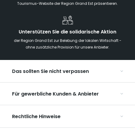
Tourismus-Website der Region Grand Est präsentieren.
Unterstützen Sie die solidarische Aktion
der Region Grand Est zur Belebung der lokalen Wirtschaft -
ohne zusätzliche Provision für unsere Anbieter.
Das sollten Sie nicht verpassen
Mit Kindern in der Region Grand Est
Für gewerbliche Kunden & Anbieter
Die Weihnachtsmärkte im Grand Est
Ribeauvillé, zwischen Weinbergen und Bergen
Organisieren Sie Ihre Kongresse und Seminare
Unsere UNESCO-Welterbestätten
Rechtliche Hinweise
Organisieren Sie Ihre Gruppenreisen
Im Weinbaugebiet Champagne
ART GE kennenlernen
Allgemeine Nutzungsbedingungen