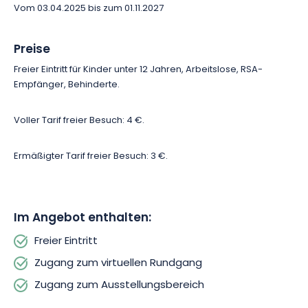
Vom 03.04.2025 bis zum 01.11.2027
Auch die Liebhaber von Nervenkitzel kommen bei der
Besichtigung auf ihre Kosten, denn es gibt ein einzigartiges
Virtual-Reality-Erlebnis! Stellen Sie sich vor, Sie steigen auf den
Preise
Gipfel, als ob alles real wäre! Gänsehaut garantiert!
Freier Eintritt für Kinder unter 12 Jahren, Arbeitslose, RSA-
Empfänger, Behinderte.
Voller Tarif freier Besuch: 4 €.
Ermäßigter Tarif freier Besuch: 3 €.
Im Angebot enthalten:
Freier Eintritt
Zugang zum virtuellen Rundgang
Zugang zum Ausstellungsbereich