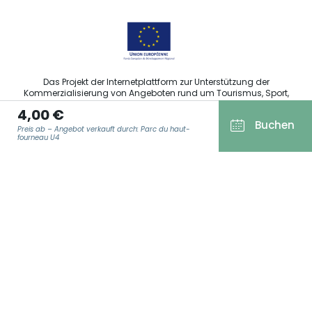
Das Projekt der Internetplattform zur Unterstützung der
Kommerzialisierung von Angeboten rund um Tourismus, Sport,
Kultur und Weintourismus in der Region Grand Est wurde im
4,00 €
Rahmen der Maßnahmen der Europäischen Union zur
Buchen
Abfederung der COVID-19-Pandemie vom Europäischen Fonds
Preis ab – Angebot verkauft durch: Parc du haut-
für regionale Entwicklung (EFRE) finanziert.
fourneau U4
E-MAIL ADRESSE
*
Agence Régionale du Tourisme Grand Est ©2026 - Alle Rechte
vorbehalten
Allgemeine Nutzungsbedingungen
Impressum und rechtliche Hinweise
Datenschutzbestimmungen