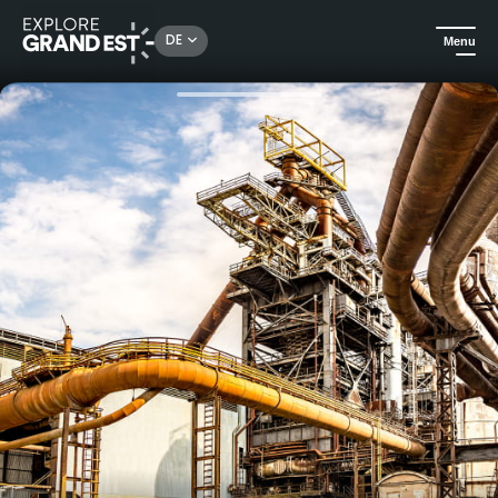
Rechercher un lieu, une activité...
DE
Menu
Sehenswertes in der Region Grand Est
Kulturerbe & Denkmäler
Freie Besichtigung des Hochofens