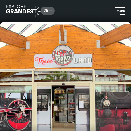
Rechercher un lieu, une activité...
DE
Menu
Sehenswertes in der Region Grand Est
Kunst & Kultur
Entdecken Sie die Magie von Modelleisenbahnen im Trainland Museum