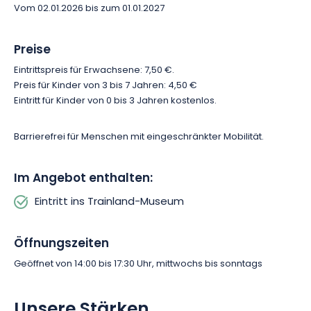
Begeben Sie sich auf eine zeitlose Reise und entdecken Sie
Vom 02.01.2026 bis zum 01.01.2027
die Welt einmal anders – aus der Perspektive der
Modelleisenbahn. Buchen Sie Ihren Besuch und erleben Sie ein
Preise
unvergessliches Erlebnis mit der ganzen Familie.
Eintrittspreis für Erwachsene: 7,50 €.
Preis für Kinder von 3 bis 7 Jahren: 4,50 €
Eintritt für Kinder von 0 bis 3 Jahren kostenlos.
Barrierefrei für Menschen mit eingeschränkter Mobilität.
Im Angebot enthalten:
Eintritt ins Trainland-Museum
Öffnungszeiten
Geöffnet von 14:00 bis 17:30 Uhr, mittwochs bis sonntags
Unsere Stärken