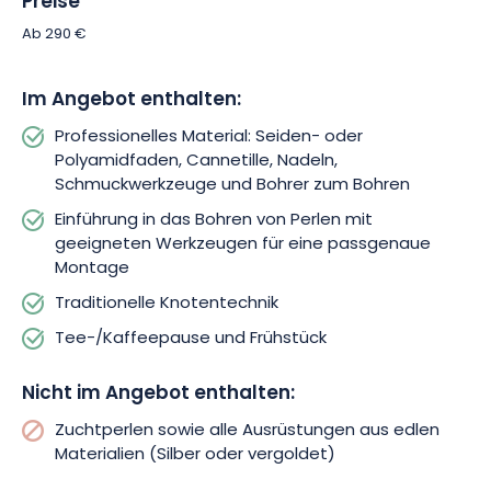
Preise
Zwischen der Vermittlung von Know-how, Präzisionsarbeit und
Ab 290 €
der Entdeckung außergewöhnlicher Materialien stellt dieser
Workshop eine einzigartige Erfahrung für alle Liebhaber von
Im Angebot enthalten:
Kreativität und Handwerk dar. Am Ende des Kurses nehmen
Sie Ihr eigenes Schmuckstück aus Zuchtperlen mit nach
Professionelles Material: Seiden- oder
Hause, das Sie vollständig mit Ihren Händen hergestellt haben.
Polyamidfaden, Cannetille, Nadeln,
Nach dem Workshop haben Sie außerdem die Möglichkeit,
Schmuckwerkzeuge und Bohrer zum Bohren
Zuchtperlenfäden und -reihen aus einer großen Auswahl an
Einführung in das Bohren von Perlen mit
Größen, Formen, Farben und Qualitäten zu kaufen, um
geeigneten Werkzeugen für eine passgenaue
weiterhin selbstständig Ihren eigenen Schmuck herzustellen.
Montage
Buchen Sie Ihren Workshop und entdecken Sie die
Geheimnisse einer althergebrachten Geste der
Traditionelle Knotentechnik
Schmuckherstellung im Herzen von Colmar.
Tee-/Kaffeepause und Frühstück
Nicht im Angebot enthalten:
Zuchtperlen sowie alle Ausrüstungen aus edlen
Materialien (Silber oder vergoldet)