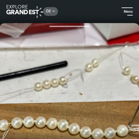
Rechercher un lieu, une activité...
DE
Menu
Sehenswertes in der Region Grand Est
Kunst & Kultur
Workshop zum Auffädeln von Zuchtperlen mit Schleifen