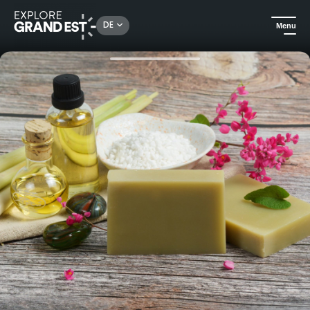
Rechercher un lieu, une activité...
DE
Menu
Sehenswertes in der Region Grand Est
Rund ums Handwerk
Herstellung von handgefertigten Kerzen und Tatakizome in Saint-Avold