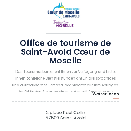
Office de tourisme de
Saint-Avold Cœur de
Moselle
Das Tourismusbüro steht Ihnen zur Verfügung und bietet
Ihnen zahlreiche Dienstleistungen an! Ein dreisprachiges
und aufmerksames Personal beantwortet alle Ihre Anfragen.
Vor Ort finden Sie auch einen Laden mit Souvenirs aus
Weiter lesen
Saint-Avold und Lothringen. Eine lokale, departementale,
regionale und nationale Touristeninformation mit
Unterkunftslisten, Touristenkarten, Vergnügungsparks,
2 place Paul Collin
57500 Saint-Avold
Veranstaltungen, Kultur-, Sport- und Freizeitaktivitäten für
Sie und Ihre Kinder...