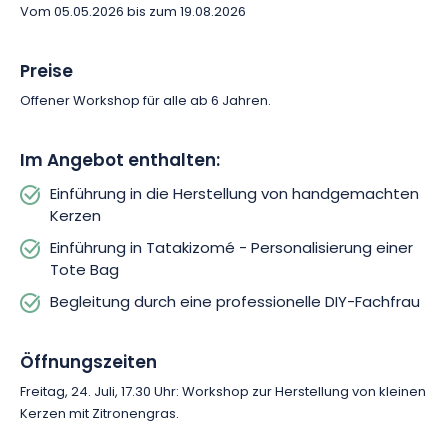
nur neugierig auf neue handwerkliche Techniken, diese
Vom 05.05.2026 bis zum 19.08.2026
Workshops sind die perfekte Gelegenheit, einen spielerischen
und inspirierenden Moment zu erleben. Reservieren Sie Ihren
Preise
Platz und genießen Sie eine kreative Auszeit in Saint-Avold.
Offener Workshop für alle ab 6 Jahren.
Im Angebot enthalten:
Einführung in die Herstellung von handgemachten
Kerzen
Einführung in Tatakizomé - Personalisierung einer
Tote Bag
Begleitung durch eine professionelle DIY-Fachfrau
Öffnungszeiten
Freitag, 24. Juli, 17.30 Uhr: Workshop zur Herstellung von kleinen
Kerzen mit Zitronengras.