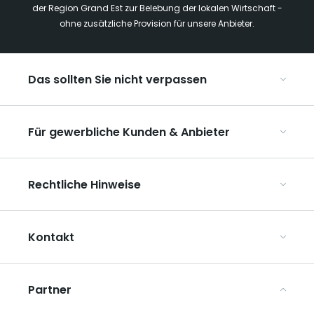
der Region Grand Est zur Belebung der lokalen Wirtschaft -
ohne zusätzliche Provision für unsere Anbieter.
Das sollten Sie nicht verpassen
Mit Kindern in der Region Grand Est
Für gewerbliche Kunden & Anbieter
Die Weihnachtsmärkte im Grand Est
Ribeauvillé, zwischen Weinbergen und Bergen
Organisieren Sie Ihre Kongresse und Seminare
Unsere UNESCO-Welterbestätten
Rechtliche Hinweise
Organisieren Sie Ihre Gruppenreisen
Im Weinbaugebiet Champagne
ART GE kennenlernen
Allgemeine Nutzungsbedingungen
Mediaroom
Kontakt
Datenschutzbestimmungen
Rechtliche Hinweise
Partner