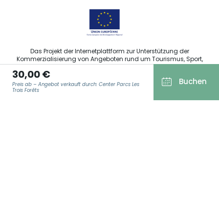
Das Projekt der Internetplattform zur Unterstützung der
Kommerzialisierung von Angeboten rund um Tourismus, Sport,
Kultur und Weintourismus in der Region Grand Est wurde im
30,00 €
Rahmen der Maßnahmen der Europäischen Union zur
Buchen
Abfederung der COVID-19-Pandemie vom Europäischen Fonds
Preis ab – Angebot verkauft durch: Center Parcs Les
für regionale Entwicklung (EFRE) finanziert.
Trois Forêts
E-MAIL ADRESSE
*
Agence Régionale du Tourisme Grand Est ©2026 - Alle Rechte
vorbehalten
Allgemeine Nutzungsbedingungen
Impressum und rechtliche Hinweise
Datenschutzbestimmungen
DSGVO