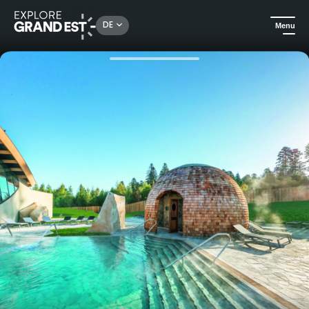
Rechercher un lieu, une activité...
DE
Menu
Sehenswertes in der Region Grand Est
Rund ums Wasser
Wellness-Exkursion im Deep Nature Spa