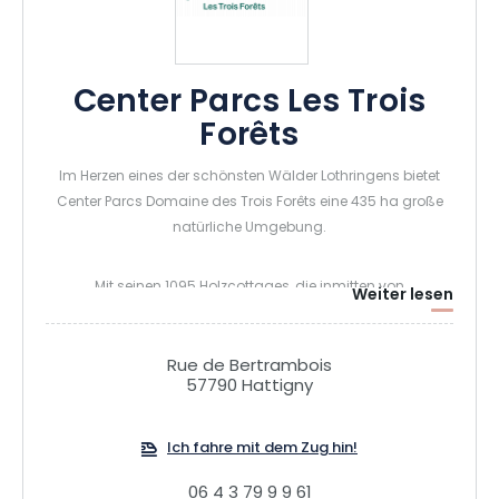
Center Parcs Les Trois
Forêts
Im Herzen eines der schönsten Wälder Lothringens bietet
Center Parcs Domaine des Trois Forêts eine 435 ha große
natürliche Umgebung.
Mit seinen 1095 Holzcottages, die inmitten von
Weiter lesen
Nadelbäumen eingebettet sind, einem vielfältigen
Gastronomieangebot (5 Restaurants & 4 Bars),
abwechslungsreichen Innen- und Außenaktivitäten (Aqua
Rue de Bertrambois
57790 Hattigny
Mundo, Baumklettern, Paintball, Kanu, Tretbootfahren,
Bogenschießen, verschiedene Animationen usw.) und
flexiblen Tagungsräumen bietet die Anlage einen
Ich fahre mit dem Zug hin!
außergewöhnlichen Rahmen für einen Freizeitaufenthalt mit
06 4 3 79 9 9 61
der Familie oder mit Freunden oder im Rahmen eines