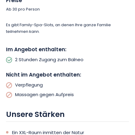
Preise
Gönnen Sie sich eine revitalisierende Pause im Deep Nature
Spa von Center Parcs Les Trois Forêts und lassen Sie sich von
Ab 30 pro Person
einer umfassenden Sinneserfahrung inmitten der Natur tragen.
Reservieren Sie Ihren Termin und tauchen Sie ein in ein
Es gibt Family-Spa-Slots, an denen Ihre ganze Familie
Universum, das der Entspannung und dem Auftanken
teilnehmen kann.
gewidmet ist.
Im Angebot enthalten:
2 Stunden Zugang zum Balneo
Nicht im Angebot enthalten:
Verpflegung
Massagen gegen Aufpreis
Unsere Stärken
Ein XXL-Raum inmitten der Natur