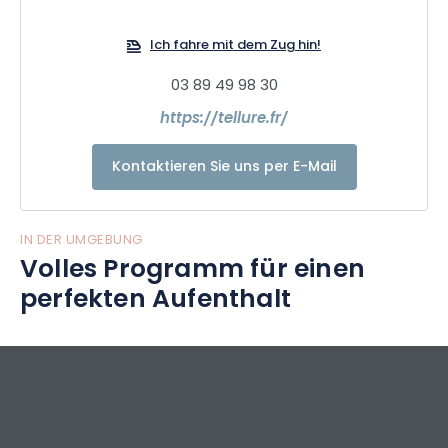
Aktivitäten angeboten, wie z. B. Höhlenforschung, Via Ferrata
oder ein Escape Game.
Ich fahre mit dem Zug hin!
03 89 49 98 30
https://tellure.fr/
Kontaktieren Sie uns per E-Mail
IN DER UMGEBUNG
Volles Programm für einen
perfekten Aufenthalt