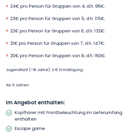
Die Aktivität ist für ein Team von 3 bis 8 Teilnehmern geeignet.
24€ pro Person für Gruppen von 4, d.h. 96€.
Eingeschlossen in einem Stollen der Mine hat die Gruppe 60
Minuten Zeit, um das Rätsel zu lösen. Verbinden Sie Ihre
23€ pro Person für Gruppen von 5, d.h. 115€.
Talente, Ihr Denken und Ihren Teamgeist, um den Weg nach
draußen zu finden… bevor die Zeit abläuft!
22€ pro Person für Gruppen von 6, d.h. 132€.
21€ pro Person für Gruppen von 7, d.h. 147€.
Um Ihre Schritte zu beleuchten, wird Ihnen ein Helm mit einer
Stirnlampe zur Verfügung gestellt. Sie sollten nur warme
20€ pro Person für Gruppen von 8, d.h. 160€.
Kleidung mitbringen, da die Temperatur im Space Room 10 °C
beträgt.
Jugendtarif (-18 Jahre): 2 € Ermäßigung.
Also, wagen Sie es, sich an « Das Erwachen des Drachen » zu
Ab 11 Jahren.
messen? Buchen Sie jetzt!
Im Angebot enthalten:
Kopfhörer mit Frontbeleuchtung im Lieferumfang
enthalten
Escape game