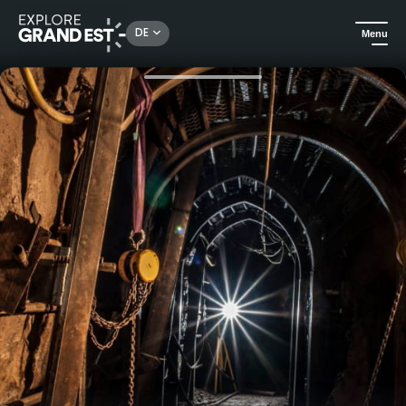
Rechercher un lieu, une activité...
DE
Menu
Sehenswertes in der Region Grand Est
Kulturerbe & Denkmäler
Escape Room : Escape the Mine | Tellure Silbermine