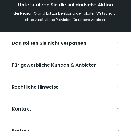
Unterstützen Sie die solidarische Aktion
der Region Grand Est zur Belebung der lokalen Wirtschaft -
ohne zusätzliche Provision für unsere Anbieter.
Das sollten Sie nicht verpassen
Mit Kindern in der Region Grand Est
Für gewerbliche Kunden & Anbieter
Die Weihnachtsmärkte im Grand Est
Ribeauvillé, zwischen Weinbergen und Bergen
Organisieren Sie Ihre Kongresse und Seminare
Unsere UNESCO-Welterbestätten
Rechtliche Hinweise
Organisieren Sie Ihre Gruppenreisen
Im Weinbaugebiet Champagne
ART GE kennenlernen
Allgemeine Nutzungsbedingungen
Mediaroom
Kontakt
Datenschutzbestimmungen
Rechtliche Hinweise