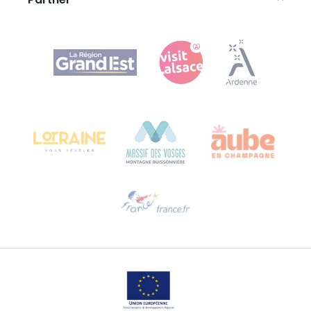
Partner
Agence Régionale du Tourisme Grand Est
Bureau de Colmar (Hauptverwaltung)
Château Kiener – 24 rue de Verdun
68000 COLMAR
Hilfe erwünscht?
Sprechen Sie uns per E-Mail an