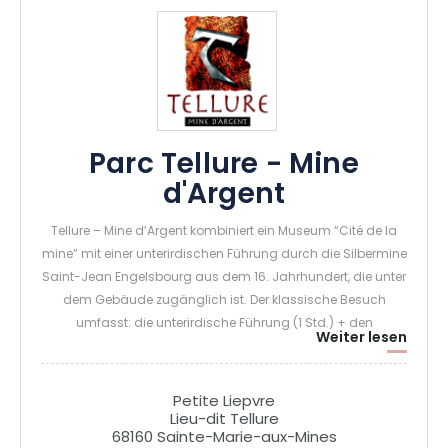
Parc Tellure - Mine
d'Argent
Tellure – Mine d’Argent kombiniert ein Museum “Cité de la
mine” mit einer unterirdischen Führung durch die Silbermine
Saint-Jean Engelsbourg aus dem 16. Jahrhundert, die unter
dem Gebäude zugänglich ist. Der klassische Besuch
umfasst: die unterirdische Führung (1 Std.) + den
Weiter lesen
Museumsteil (1 Std.) Tauchen Sie ein in die Tiefen der Erde…
setzen Sie Ihren Helm auf und los geht’s! Die Silbermine
Tellure, die von Hand gegraben und fast 400 Jahre lang
Petite Liepvre
betrieben wurde. Zusätzlich zu diesem “klassischen”
Lieu-dit Tellure
68160 Sainte-Marie-aux-Mines
Besuch werden weitere unterirdische und spielerische