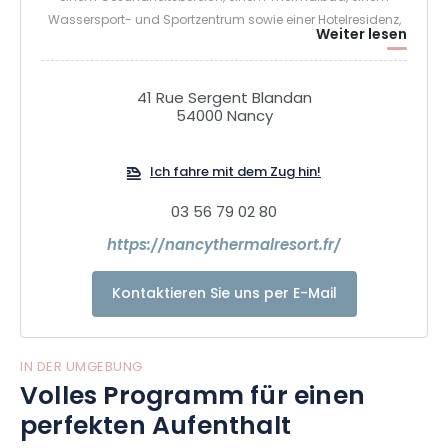
Wassersport- und Sportzentrum sowie einer Hotelresidenz,
Weiter lesen
der Villa Thermae. Diese verschiedenen Welten sind um das
berühmte runde Schwimmbecken, das historische Symbol
des ehemaligen Thermalbereichs, herum angeordnet und
41 Rue Sergent Blandan
bieten so ein umfassendes Erlebnis der Entspannung, des
54000 Nancy
Wohlbefindens und der Revitalisierung.
Ich fahre mit dem Zug hin!
03 56 79 02 80
https://nancythermalresort.fr/
Kontaktieren Sie uns per E-Mail
IN DER UMGEBUNG
Volles Programm für einen
perfekten Aufenthalt