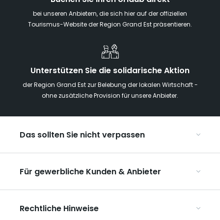
bei unseren Anbietern, die sich hier auf der offiziellen
Tourismus-Website der Region Grand Est präsentieren.
Unterstützen Sie die solidarische Aktion
der Region Grand Est zur Belebung der lokalen Wirtschaft -
ohne zusätzliche Provision für unsere Anbieter.
Das sollten Sie nicht verpassen
Mit Kindern in der Region Grand Est
Für gewerbliche Kunden & Anbieter
Die Weihnachtsmärkte im Grand Est
Ribeauvillé, zwischen Weinbergen und Bergen
Organisieren Sie Ihre Kongresse und Seminare
Unsere UNESCO-Welterbestätten
Rechtliche Hinweise
Organisieren Sie Ihre Gruppenreisen
Im Weinbaugebiet Champagne