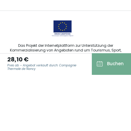
Das Projekt der Internetplattform zur Unterstützung der
Kommerzialisierung von Angeboten rund um Tourismus, Sport,
Kultur und Weintourismus in der Region Grand Est wurde im
28,10 €
Rahmen der Maßnahmen der Europäischen Union zur
Buchen
Abfederung der COVID-19-Pandemie vom Europäischen Fonds
Preis ab – Angebot verkauft durch: Compagnie
für regionale Entwicklung (EFRE) finanziert.
Thermale de Nancy
E-MAIL ADRESSE
*
Agence Régionale du Tourisme Grand Est ©2026 - Alle Rechte
vorbehalten
Allgemeine Nutzungsbedingungen
Impressum und rechtliche Hinweise