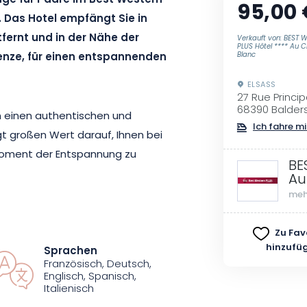
age für Paare im Best Western
95,00 
. Das Hotel empfängt Sie in
fernt und in der Nähe der
Verkauft von: BEST 
PLUS Hôtel **** Au 
nze, für einen entspannenden
Blanc
ELSASS
27 Rue Princip
68390 Balder
n einen authentischen und
Ich fahre mi
t großen Wert darauf, Ihnen bei
Moment der Entspannung zu
BE
Au
meh
wei Personen konzipiert und bietet
u entspannen. Genießen Sie die
Zu Fav
hinzufü
Sprachen
zweit für eine Dauer von jeweils
Französisch, Deutsch,
d 15 Minuten, die speziell dafür
Englisch, Spanisch,
Italienisch
 zu entführen, in dem Gelassenheit