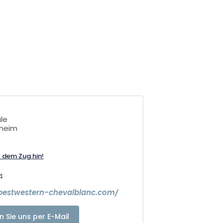
ale
sheim
t dem Zug hin!
4
bestwestern-chevalblanc.com/
n Sie uns per E-Mail