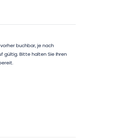
beruhigende Bewegungen mit
te Musik werden Sie mitreißen.
r Entspannung verführen, den
nen können, und buchen Sie noch
m Hotel du Cheval Blanc.
 vorher buchbar, je nach
gültig. Bitte halten Sie Ihren
ereit.