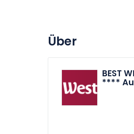
Über
BEST W
**** A