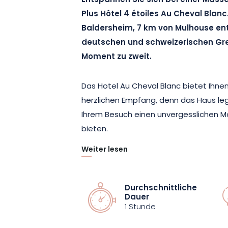
Entspannen Sie sich bei einer Mass
Plus Hôtel 4 étoiles Au Cheval Blanc
Baldersheim, 7 km von Mulhouse ent
deutschen und schweizerischen Gre
Moment zu zweit.
Das Hotel Au Cheval Blanc bietet Ihne
herzlichen Empfang, denn das Haus leg
Ihrem Besuch einen unvergesslichen 
bieten.
Weiter lesen
Die Massage « Cheval Blanc » ist für z
Ihnen die Möglichkeit, sich zu zweit z
Sanftheit eines kostbaren Moments zu 
Durchschnittliche
Dauer
30 Minuten, d. h. insgesamt 1 Stunde un
1 Stunde
konzipiert wurde, Sie in ein Universum