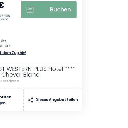
€
Buchen
WESTERN
Cheval
ale
sheim
t dem Zug hin!
ST WESTERN PLUS Hôtel ****
 Cheval Blanc
r erfahren
oriten
Dieses Angebot teilen
gen