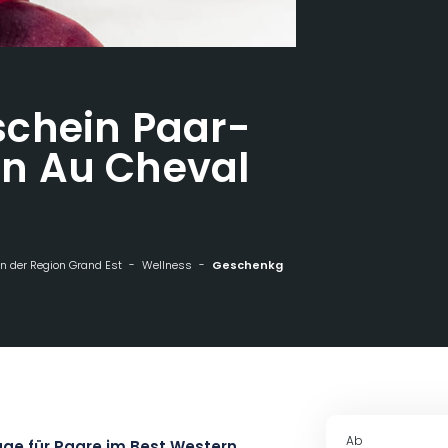
chein Paar-
n Au Cheval
n der Region Grand Est
Wellness
Geschenkgutschein Paar-Massage 30mn Au Cheval Blanc
Ab