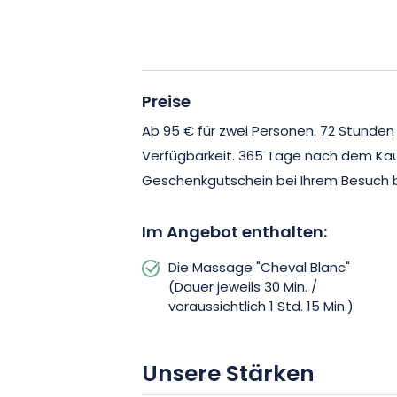
und Harmonie herrschen. Fließende, 
Aromen von ätherischen Ölen und sanf
Lassen Sie sich von diesem Moment de
Preise
Sie verschenken oder sich selbst gön
heute Ihre Massage-Sitzung zu zweit i
Ab 95 € für zwei Personen. 72 Stunden
Verfügbarkeit. 365 Tage nach dem Kauf 
Geschenkgutschein bei Ihrem Besuch b
Im Angebot enthalten:
Die Massage "Cheval Blanc"
(Dauer jeweils 30 Min. /
voraussichtlich 1 Std. 15 Min.)
Unsere Stärken