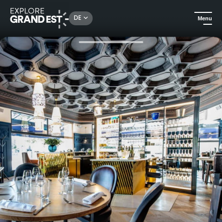
Rechercher un lieu, une activité...
DE
Menu
Sehenswertes in der Region Grand Est
Gastronomie
Gourmet-Brunch in Reims