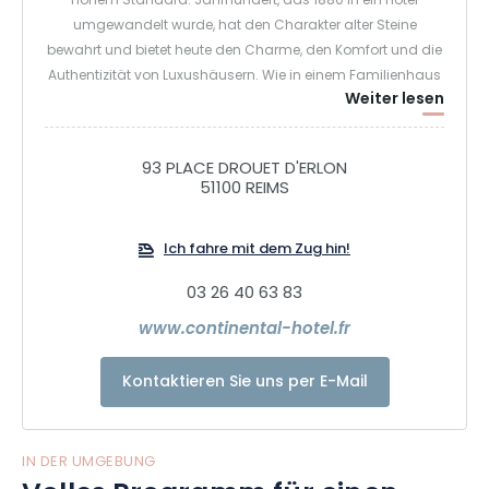
hohem Standard. Jahrhundert, das 1880 in ein Hotel
umgewandelt wurde, hat den Charakter alter Steine
bewahrt und bietet heute den Charme, den Komfort und die
Authentizität von Luxushäusern. Wie in einem Familienhaus
Weiter lesen
wird jeder Gast persönlich empfangen. Im Continental Hôtel
erhält die Kunst, Gäste zu empfangen, ihren Sinn durch
kleine Aufmerksamkeiten oder große Dienstleistungen und
93 PLACE DROUET D'ERLON
tägliches Wohlwollen.
51100 REIMS
Wir bieten Ihnen auch ein Restaurant mit seinem
Ich fahre mit dem Zug hin!
Panoramablick auf den Square Colbert und die
Promenaden von Reims. Es serviert vom Frühstück bis zum
03 26 40 63 83
Abendessen und kann dann in einen Barbereich
www.continental-hotel.fr
umgewandelt werden. Entdecken Sie unsere Speisekarte,
eine köstliche Mischung aus Authentizität und Modernität.
Kontaktieren Sie uns per E-Mail
Die Gerichte entwickeln sich mit den Jahreszeiten, um Ihnen
stets frische Produkte anzubieten, die in einem kreativen
Geist die Quintessenz der Aromen extrahieren.
IN DER UMGEBUNG