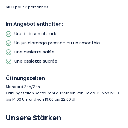
60 € pour 2 personnes.
Das Continental Restaurant bietet Ihnen nicht nur kulinarische
Genüsse, sondern auch einen geselligen Ort der Entspannung
Im Angebot enthalten:
im Herzen von Reims. Die feine Einrichtung wurde mit dem
Geist eines Bistros kombiniert, um eine entspannte
Une boisson chaude
Atmosphäre zu schaffen, die Sie zu zweit, mit Freunden oder
Un jus d'orange pressée ou un smoothie
der Familie genießen können.
Une assiette salée
Une assiette sucrée
Öffnungszeiten
Standard 24h/24h
Öffnungszeiten Restaurant außerhalb von Covid-19: von 12:00
bis 14:00 Uhr und von 19:00 bis 22:00 Uhr
Unsere Stärken