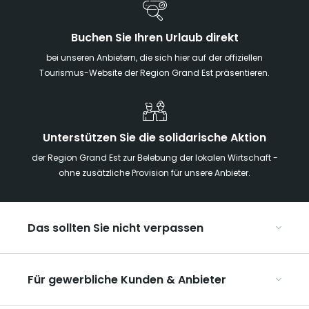
Buchen Sie Ihren Urlaub direkt
bei unseren Anbietern, die sich hier auf der offiziellen
Tourismus-Website der Region Grand Est präsentieren.
Unterstützen Sie die solidarische Aktion
der Region Grand Est zur Belebung der lokalen Wirtschaft -
ohne zusätzliche Provision für unsere Anbieter.
Das sollten Sie nicht verpassen
Mit Kindern in der Region Grand Est
Für gewerbliche Kunden & Anbieter
Die Weihnachtsmärkte im Grand Est
Ribeauvillé, zwischen Weinbergen und Bergen