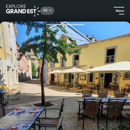
Rechercher un lieu, une activité...
DE
Menu
Sehenswertes in der Region Grand Est
Traditionell und Terroir
Essen im Restaurant le Bistrot Gourmand