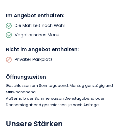
ein Kokon des Komforts, der eine warme und einladende
Atmosphäre schafft. Das Lokal ist für Personen mit
Im Angebot enthalten:
eingeschränkter Mobilität zugänglich, für die Kleinsten stehen
Hochstühle bereit und auch Ihre vierbeinigen Freunde sind
Die Mahlzeit nach Wahl
herzlich willkommen.
Vegetarisches Menü
Worauf warten Sie also noch, um das Bistrot Gourmand zu
Nicht im Angebot enthalten:
entdecken? Ob allein oder in Begleitung, mit der Familie oder
mit Freunden, Sie können sicher sein, dass Sie ein reichhaltiges
Privater Parkplatz
und authentisches gastronomisches Abenteuer erleben
werden, das Ihren Geschmacksknospen einen bleibenden
Eindruck hinterlassen wird!
Öffnungszeiten
Geschlossen am Sonntagabend, Montag ganztägig und
Mittwochabend.
Außerhalb der Sommersaison Dienstagabend oder
Donnerstagabend geschlossen, je nach Anfrage.
Unsere Stärken