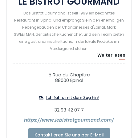
LE BISTROT GOURMAND
Das Bistrot Gourmand ist seit 1999 ein bekanntes
Restaurant in Spinal und empfängt Sie in den ehemaligen
Nebengebäuden der Chanoinesses d'Epinal. Mark
SWEETMAN, der britische Küchenchef, und sein Team bieten
eine gastronomische Küche, in der lokale Produkte im
Vordergrund stehen.
Weiter lesen
Die Küche wird in einem freundlichen Rahmen serviert, mit
einem Saal im Erdgeschoss, einem Saal im ersten Stock
und einer schönen Sommerterrasse in einer ruhigen
5 Rue du Chapitre
Fußgängerzone im historischen Zentrum, nur wenige
88000 Épinal
Schritte von der Basilika entfernt.
Ich fahre mit dem Zug hin!
32 93 42 07 7
https://www.lebistrotgourmand.com/
Kontaktieren Sie uns per E-Mail