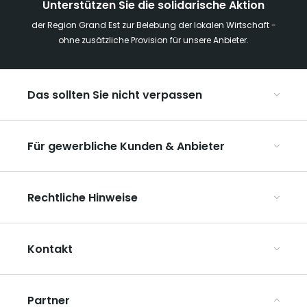
Unterstützen Sie die solidarische Aktion
der Region Grand Est zur Belebung der lokalen Wirtschaft -
ohne zusätzliche Provision für unsere Anbieter.
Das sollten Sie nicht verpassen
Mit Kindern in der Region Grand Est
Für gewerbliche Kunden & Anbieter
Die Weihnachtsmärkte im Grand Est
Ribeauvillé, zwischen Weinbergen und Bergen
Organisieren Sie Ihre Kongresse und Seminare
Unsere UNESCO-Welterbestätten
Rechtliche Hinweise
Organisieren Sie Ihre Gruppenreisen
Im Weinbaugebiet Champagne
ART GE kennenlernen
Allgemeine Nutzungsbedingungen
Mediaroom
Kontakt
Datenschutzbestimmungen
Rechtliche Hinweise
Partner