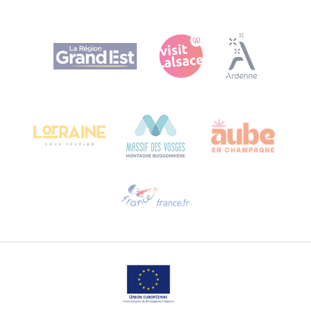
Agence Régionale du Tourisme Grand Est
Bureau de Colmar (Hauptverwaltung)
Château Kiener – 24 rue de Verdun
68000 COLMAR
Hilfe erwünscht?
Sprechen Sie uns per E-Mail an