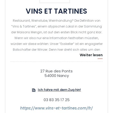
VINS ET TARTINES
Restaurant, Weinstube, Weinhandlung? Die Definition von
“Vins & Tartines”, einem atypischen Lokal in der Sammlung
der Maisons Mengin, ist auf den ersten Blick nicht ganz klar.
Wenn wir also nur eine Information festhalten müssten,
würden wir diese wählen: Unser “Esskeller” ist ein engagierter
Botschafter der Winzer. Denn hier dreht sich alles um den
Weiter lesen
Wein, die Leidenschaft von Clotilde Mengin, unserer
Chefsommelière, die Mitglied der Association des
sommeliers d’Alsace und der Union de la Sommellerie
27 Rue des Ponts
Française ist!
54000 Nancy
Ich fahre mit dem Zug hin!
03 83 35 17 25
https://www.vins-et-tartines.com/fr/