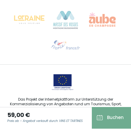
Château Kiener – 24 rue de Verdun
68000 COLMAR
Hilfe erwünscht?
Sprechen Sie uns per E-Mail an
Das Projekt der Internetplattform zur Unterstützung der
Kommerzialisierung von Angeboten rund um Tourismus, Sport,
Kultur und Weintourismus in der Region Grand Est wurde im
59,00 €
Rahmen der Maßnahmen der Europäischen Union zur
Buchen
Abfederung der COVID-19-Pandemie vom Europäischen Fonds
Preis ab – Angebot verkauft durch: VINS ET TARTINES
für regionale Entwicklung (EFRE) finanziert.