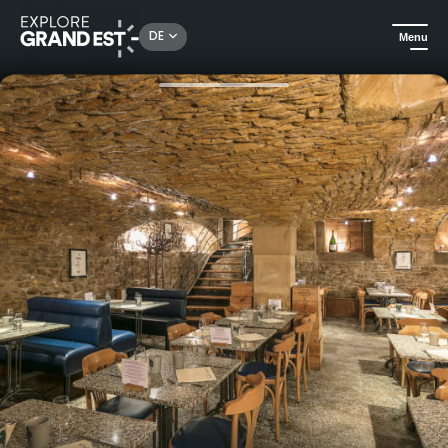
Rechercher un lieu, une activité...
DE
Menu
Sehenswertes in der Region Grand Est
Traditionell und Terroir
Geschenkset Carte Blanche bei Vins et Tartines