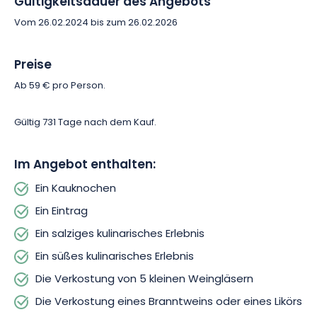
Gültigkeitsdauer des Angebots
Vom 26.02.2024 bis zum 26.02.2026
Das Carte Blanche-Paket ist eine Einladung zur Entdeckung,
bei der die Vorstellungskraft und Inspiration des Küchenchefs
Sie durch eine Auswahl an Speisen und Weinen führt. Ob bei
Preise
einem Aperitif oder einem Abendessen, genießen Sie einen
Ab 59 € pro Person.
Mâchon, eine herzhafte Vorspeise, gefolgt von köstlichen
süßen Aromen. 5 kleine Gläser eines passenden Weins, eines
Branntweins oder Likörs, Mineralwassers sowie eines
Gültig 731 Tage nach dem Kauf.
Heißgetränks werden Ihre Mahlzeit bereichern.
Im Angebot enthalten:
Bereiten Sie sich auf ein einzigartiges sensorisches Abenteuer
im Herzen von Nancy vor, bei dem jeder Bissen und jeder
Ein Kauknochen
Schluck eine Geschichte erzählt. Reservieren Sie jetzt!
Ein Eintrag
Ein salziges kulinarisches Erlebnis
Ein süßes kulinarisches Erlebnis
Die Verkostung von 5 kleinen Weingläsern
Die Verkostung eines Branntweins oder eines Likörs