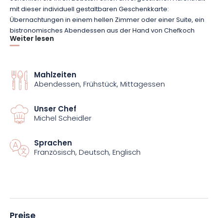
mit dieser individuell gestaltbaren Geschenkkarte:
Übernachtungen in einem hellen Zimmer oder einer Suite, ein
bistronomisches Abendessen aus der Hand von Chefkoch
Weiter lesen
Michel Scheidler, Momente der Entspannung in einer grünen
Umgebung… Nutzen Sie auch die Lalique-Boutique, die sich
direkt im Park des Château Hochberg befindet, um dieses
außergewöhnliche Erlebnis zu verlängern.
Mahlzeiten
Abendessen, Frühstück, Mittagessen
Unser Chef
Michel Scheidler
Sprachen
Französisch, Deutsch, Englisch
Preise