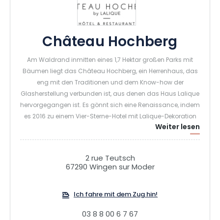
Château Hochberg
Am Waldrand inmitten eines 1,7 Hektar großen Parks mit
Bäumen liegt das Château Hochberg, ein Herrenhaus, das
eng mit den Traditionen und dem Know-how der
Glasherstellung verbunden ist, aus denen das Haus Lalique
hervorgegangen ist. Es gönnt sich eine Renaissance, indem
es 2016 zu einem Vier-Sterne-Hotel mit Lalique-Dekoration
Weiter lesen
und einem Bistronomierestaurant mit einer Kapazität von
60 Plätzen umgebaut wurde. Chefkoch Arnaud Barberis
und sein Team zaubern eine raffinierte Gourmetküche mit
2 rue Teutsch
saisonalen und lokalen Produkten. Das Château Hochberg
67290 Wingen sur Moder
ist ideal für einen Ausflug in die Natur durch den
Regionalpark Nordvogesen, der zahlreiche Wanderwege
Ich fahre mit dem Zug hin!
bietet. Dank des gegenüberliegenden Lalique-Museums ist
es aber auch ein Muss für Kulturliebhaber.
03 8 8 00 6 7 67