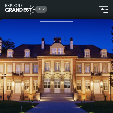
Rechercher un lieu, une activité...
DE
Menu
Sehenswertes in der Region Grand Est
Vegetarier willkommen
Ausflug zum Schloss Hochberg