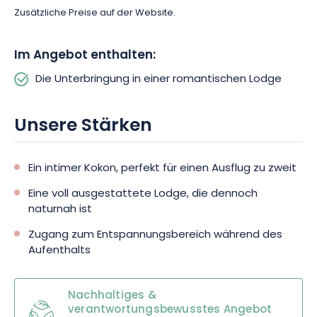
Zusätzliche Preise auf der Website.
Übrigens: Um Ihren Aufenthalt noch angenehmer zu gestalten,
bietet Ihnen die Anlage einen Außenpool und einen
Im Angebot enthalten:
Wellnessbereich. So können Sie sich nach einem schönen
Spaziergang zu zweit in aller Ruhe in einer natürlichen,
Die Unterbringung in einer romantischen Lodge
gedämpften Atmosphäre entspannen.
Unsere Stärken
Ein intimer Kokon, perfekt für einen Ausflug zu zweit
Eine voll ausgestattete Lodge, die dennoch
naturnah ist
Zugang zum Entspannungsbereich während des
Aufenthalts
Nachhaltiges &
verantwortungsbewusstes Angebot