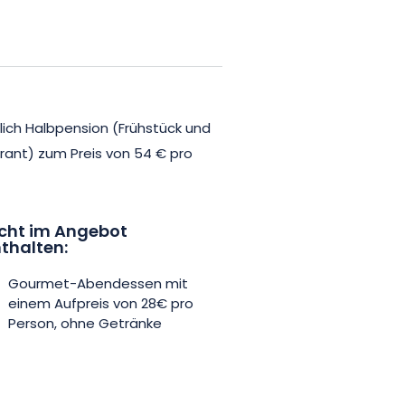
 die Natur und sind so konzipiert,
egant und umweltfreundlich sind.
ung einer totalen Verbindung mit
d Wohlbefinden können Sie die
ßlich Halbpension (Frühstück und
 die hübsch in den Garten
ant) zum Preis von 54 € pro
t Sie Bleu Minuit auch zu
cht im Angebot
thalten:
inem Partner, dem Restaurant
 traditionelle elsässische
Gourmet-Abendessen mit
köstlichen Sinneserfahrungen mit
einem Aufpreis von 28€ pro
Person, ohne Getränke
or Ort und in der Umgebung
okalen Handwerkern und Akteuren