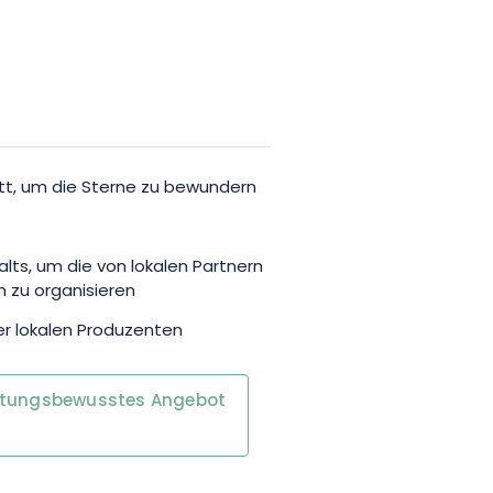
, mit der Familie oder mit
f eine spannende und
e in einen der schönsten
rden!
tt, um die Sterne zu bewundern
alts, um die von lokalen Partnern
 zu organisieren
r lokalen Produzenten
rtungsbewusstes Angebot