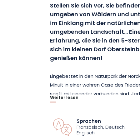
Stellen Sie sich vor, Sie befind
umgeben von Wäldern und unte
im Einklang mit der natürlichen
umgebenden Landschaft… Ein
Erfahrung, die Sie in den 5-Ste
sich im kleinen Dorf Obersteinb
genießen können!
Eingebettet in den Naturpark der Nor
Minuit in einer wahren Oase des Friede
sanft miteinander verbunden sind. Jed
Weiter lesen
Doppelbett und einem Badezimmer au
große Glasfenster sowie eine Terrasse
Natur in vollen Zügen genießen können
Sprachen
Französisch, Deutsch,
Lodges mit Kinderbett angeboten, sod
Englisch
Einschränkungen genießen können.