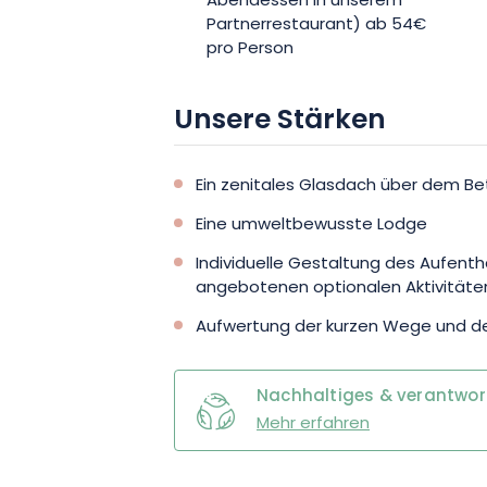
Abendessen in unserem
Partnerrestaurant) ab 54€
durchgeführt werden. Ob Sie nun alleine
pro Person
Freunden kommen, Sie können sich au
bereichernde Auszeit freuen, in der Si
Unsere Stärken
Naturparks Frankreichs eintauchen we
Ein zenitales Glasdach über dem Be
Eine umweltbewusste Lodge
Individuelle Gestaltung des Aufenth
angebotenen optionalen Aktivitäten
Aufwertung der kurzen Wege und de
Nachhaltiges & verantwo
Mehr erfahren