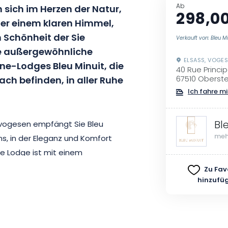
Ab
en sich im Herzen der Natur,
298,0
r einem klaren Himmel,
 Schönheit der Sie
Verkauft von: Bleu Mi
e außergewöhnliche
ELSASS, VOGE
rne-Lodges Bleu Minuit, die
40 Rue Princi
ach befinden, in aller Ruhe
67510 Oberst
Ich fahre mi
Bl
dvogesen empfängt Sie Bleu
meh
ns, in der Eleganz und Komfort
e Lodge ist mit einem
sgestattet und verfügt über
Zu Fav
hinzufü
, auf der Sie die umliegende
. Für Familien werden auch
ass Sie Ihren Urlaub ohne