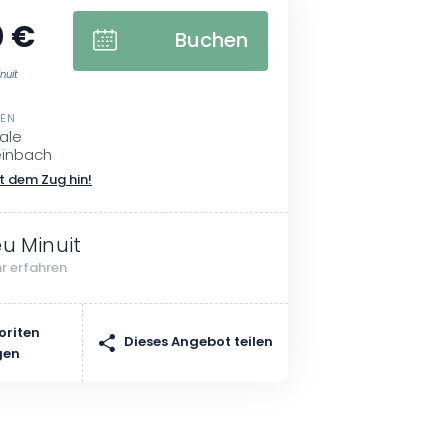
0 €
Buchen
nuit
SEN
pale
einbach
t dem Zug hin!
eu Minuit
r erfahren
oriten
Dieses Angebot teilen
gen