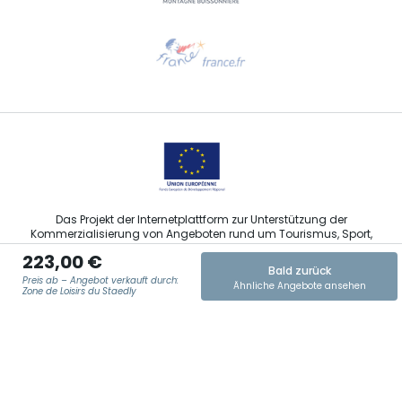
Hilfe erwünscht?
Sprechen Sie uns per E-Mail an
Das Projekt der Internetplattform zur Unterstützung der
Kommerzialisierung von Angeboten rund um Tourismus, Sport,
Kultur und Weintourismus in der Region Grand Est wurde im
223,00 €
Rahmen der Maßnahmen der Europäischen Union zur
Bald zurück
Abfederung der COVID-19-Pandemie vom Europäischen Fonds
Preis ab – Angebot verkauft durch:
Ähnliche Angebote ansehen
für regionale Entwicklung (EFRE) finanziert.
Zone de Loisirs du Staedly
E-MAIL ADRESSE
*
Agence Régionale du Tourisme Grand Est ©2026 - Alle Rechte