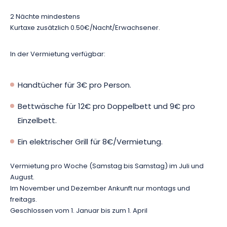
2 Nächte mindestens
Möchten Sie Ihren Aufenthalt vervollständigen? Sie können vor
Kurtaxe zusätzlich 0.50€/Nacht/Erwachsener.
Ort einen Elektrogrill, ein Elektrofahrrad und ein Tretboot
mieten, um unvergessliche Momente mit Ihren Lieben zu
erleben!
In der Vermietung verfügbar:
Buchen Sie jetzt Ihr Chalet auf dem Campingplatz du Staedly
Handtücher für 3€ pro Person.
und lassen Sie sich von dieser natürlichen Umgebung
überraschen!
Bettwäsche für 12€ pro Doppelbett und 9€ pro
Einzelbett.
Ein elektrischer Grill für 8€/Vermietung.
Vermietung pro Woche (Samstag bis Samstag) im Juli und
August.
Im November und Dezember Ankunft nur montags und
freitags.
Geschlossen vom 1. Januar bis zum 1. April