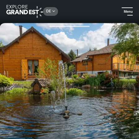
Rechercher un lieu, une activité...
DE
Menu
Sehenswertes in der Region Grand Est
Ferienwohnungen
Charmantes kleines Chalet "La Zaubette" in den Vogesen