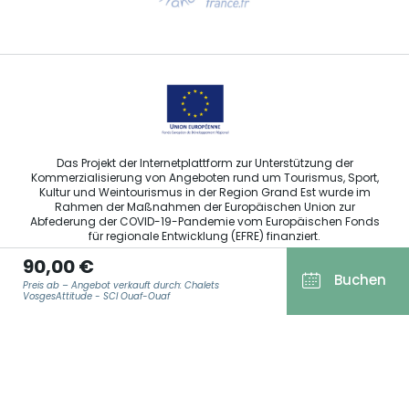
Sprechen Sie uns per E-Mail an
Das Projekt der Internetplattform zur Unterstützung der
Kommerzialisierung von Angeboten rund um Tourismus, Sport,
Kultur und Weintourismus in der Region Grand Est wurde im
Rahmen der Maßnahmen der Europäischen Union zur
Abfederung der COVID-19-Pandemie vom Europäischen Fonds
für regionale Entwicklung (EFRE) finanziert.
90,00 €
Buchen
Preis ab – Angebot verkauft durch: Chalets
VosgesAttitude - SCI Ouaf-Ouaf
Agence Régionale du Tourisme Grand Est ©2026 - Alle Rechte
vorbehalten
E-MAIL ADRESSE
*
Allgemeine Nutzungsbedingungen