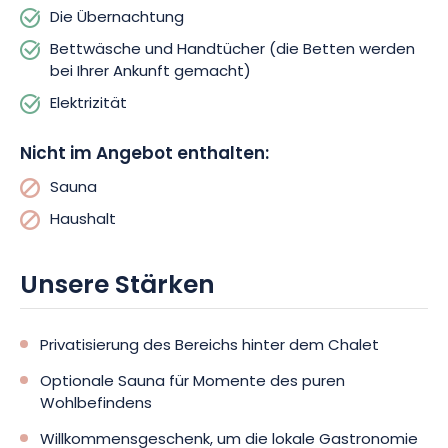
Die Übernachtung
Sauna an. So können Sie sich nach einem ereignisreichen Tag
in aller Ruhe entspannen, bevor Sie sich in den Komfort Ihres
Bettwäsche und Handtücher (die Betten werden
Zimmers begeben.
bei Ihrer Ankunft gemacht)
Elektrizität
Um Ihren Aufenthalt so komfortabel wie möglich zu gestalten,
sind mehrere Leistungen in der Miete des Chalets inbegriffen.
Nicht im Angebot enthalten:
Die Betten werden bei Ihrer Ankunft gemacht und ein
Duschtuch pro Person wird Ihnen zur Verfügung gestellt. Bei
Sauna
Ihrer Ankunft wird Ihnen ein Willkommensgeschenk serviert, mit
Haushalt
dem Sie die lokalen Geschmäcker entdecken können.
Willkommen in den Vogesen!
Unsere Stärken
Privatisierung des Bereichs hinter dem Chalet
Optionale Sauna für Momente des puren
Wohlbefindens
Willkommensgeschenk, um die lokale Gastronomie