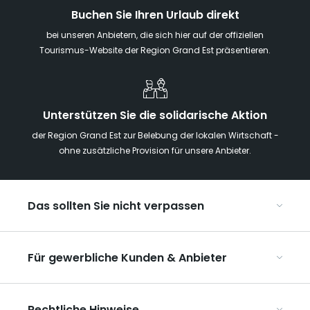
Buchen Sie Ihren Urlaub direkt
bei unseren Anbietern, die sich hier auf der offiziellen
Tourismus-Website der Region Grand Est präsentieren.
Unterstützen Sie die solidarische Aktion
der Region Grand Est zur Belebung der lokalen Wirtschaft -
ohne zusätzliche Provision für unsere Anbieter.
Das sollten Sie nicht verpassen
Mit Kindern in der Region Grand Est
Für gewerbliche Kunden & Anbieter
Die Weihnachtsmärkte im Grand Est
Ribeauvillé, zwischen Weinbergen und Bergen
Organisieren Sie Ihre Kongresse und Seminare
Unsere UNESCO-Welterbestätten