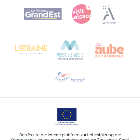
Agence Régionale du Tourisme Grand Est
Bureau de Colmar (Hauptverwaltung)
Château Kiener – 24 rue de Verdun
68000 COLMAR
Hilfe erwünscht?
Sprechen Sie uns per E-Mail an
Das Projekt der Internetplattform zur Unterstützung der