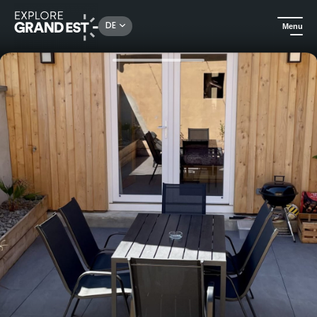
Rechercher un lieu, une activité...
DE
Menu
Sehenswertes in der Region Grand Est
Ferienwohnungen
Entspannungsurlaub im Cosy Spa, Studio mit eigenem Spa