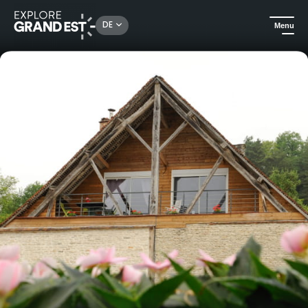
Rechercher un lieu, une activité...
DE
Menu
Sehenswertes in der Region Grand Est
Ferienwohnungen
Ferienhaus Chez Victor