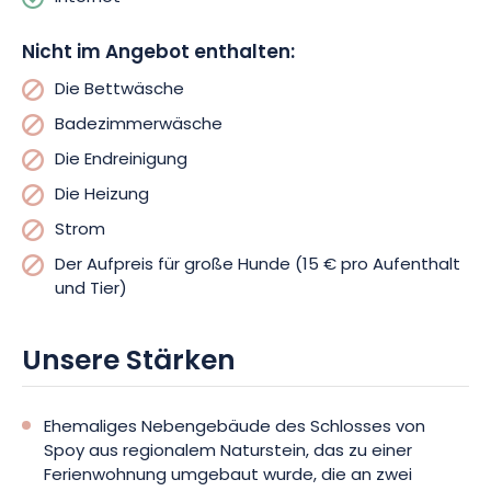
Hang hin, erwartet Sie eine äußerst ruhige Terrasse mit Grill,
Essbereich und Entspannungsecke. Bettwäsche wird gestellt.
Nicht im Angebot enthalten:
Heizung und Strom werden zusätzlich berechnet (5–10 € pro
Die Bettwäsche
Tag, je nach Saison). Bettwäsche wird zusätzlich berechnet.
Badezimmerwäsche
Kleine Haustiere sind auf Anfrage beim Eigentümer erlaubt (15
€ pro Aufenthalt für große Hunde). Auf Anfrage kann eine
Die Endreinigung
Kellertour angeboten werden.
Die Heizung
Strom
Der Aufpreis für große Hunde (15 € pro Aufenthalt
und Tier)
Unsere Stärken
Ehemaliges Nebengebäude des Schlosses von
Spoy aus regionalem Naturstein, das zu einer
Ferienwohnung umgebaut wurde, die an zwei