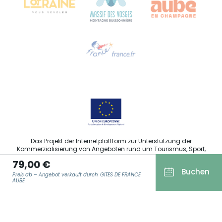
Hilfe erwünscht?
Sprechen Sie uns per E-Mail an
Das Projekt der Internetplattform zur Unterstützung der
Kommerzialisierung von Angeboten rund um Tourismus, Sport,
Kultur und Weintourismus in der Region Grand Est wurde im
79,00 €
Rahmen der Maßnahmen der Europäischen Union zur
Buchen
Abfederung der COVID-19-Pandemie vom Europäischen Fonds
Preis ab – Angebot verkauft durch: GITES DE FRANCE
für regionale Entwicklung (EFRE) finanziert.
AUBE
E-MAIL ADRESSE
*