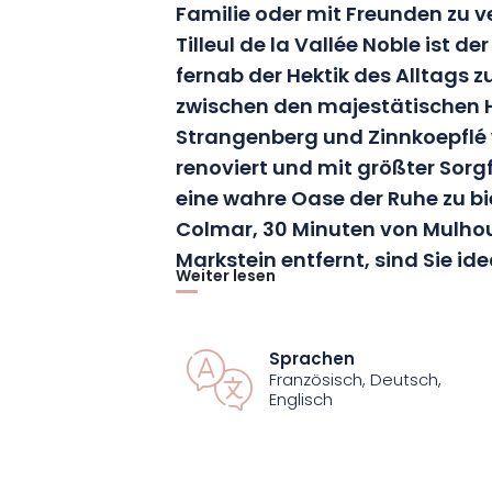
Familie oder mit Freunden zu 
Tilleul de la Vallée Noble ist de
fernab der Hektik des Alltags z
zwischen den majestätischen H
Strangenberg und Zinnkoepflé 
renoviert und mit größter Sorg
eine wahre Oase der Ruhe zu bi
Colmar, 30 Minuten von Mulho
Markstein entfernt, sind Sie id
Weiter lesen
Umgebung zu erkunden und die
Elsass zu entdecken.
Sprachen
Französisch, Deutsch,
Tauchen Sie ein in die herzliche Atmo
Englisch
Sie eine wahre Oase der Ruhe im Herz
Region. Mit seiner zauberhaften Umge
Atmosphäre bietet Ihnen diese Einricht