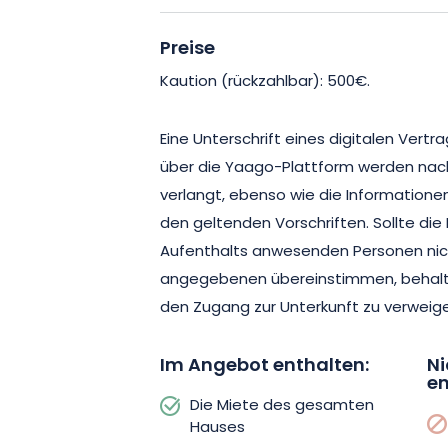
unvergessliches Erlebnis.
Preise
Sie können in einem der zwei komfort
Kaution (rückzahlbar): 500€.
Apartments übernachten. Das erste bie
und verfügt über ein Schlafzimmer s
Eine Unterschrift eines digitalen Vertr
Hier können Sie sich in einer warmen 
über die Yaago-Plattform werden nac
entspannen und gleichzeitig alle mod
verlangt, ebenso wie die Informatione
genießen, die Sie benötigen. Die zweit
den geltenden Vorschriften. Sollte die
6 Personen und verfügt über zwei kom
Aufenthalts anwesenden Personen nich
geräumiges Wohnzimmer.
angegebenen übereinstimmen, behalten
den Zugang zur Unterkunft zu verweige
Jede Wohnung verfügt über eine funk
Badezimmer mit Badewanne oder Dusch
Im Angebot enthalten:
Ni
en
anstrengenden Tag erfrischen können. D
Die Miete des gesamten
Noble bietet Ihnen somit alle Annehmlic
Hauses
gelungenen Aufenthalt benötigen.