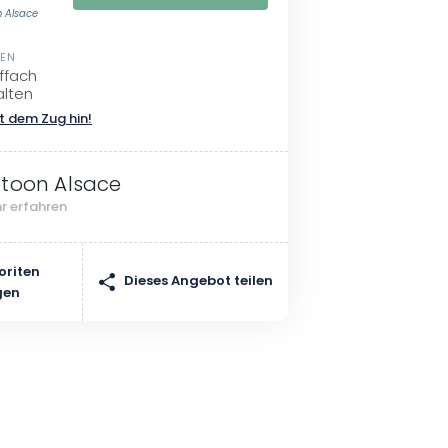
n Alsace
SEN
ffach
lten
t dem Zug hin!
toon Alsace
r erfahren
oriten
Dieses Angebot teilen
gen