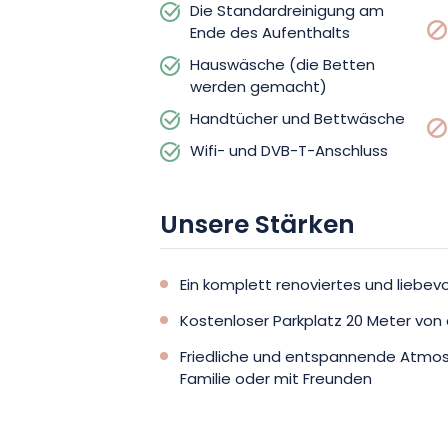
Die Standardreinigung am
Ende des Aufenthalts
Darüber hinaus haben Sie die Chanc
Hauswäsche (die Betten
Gegenüber zu genießen. Außerdem könn
werden gemacht)
kostenlos auf einem Parkplatz abstelle
Handtücher und Bettwäsche
Anwesen entfernt befindet. So können S
Wifi- und DVB-T-Anschluss
genießen!
Unsere Stärken
Ob Sie nun auf der Suche nach Entsp
Abenteuern sind, in der Nähe Ihrer Unte
Aktivitäten für jeden Geschmack. Als N
Ein komplett renoviertes und liebev
umliegenden Wanderwege erkunden. Re
Kostenloser Parkplatz 20 Meter von 
einem nahe gelegenen Reitstall vergnü
Friedliche und entspannende Atmosp
Entspannungserlebnis steht Ihnen ein 
Familie oder mit Freunden
wenige Minuten von Ihrer Unterkunft ent
Wenn Sie sich also nach einem ruhige