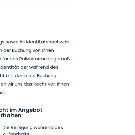
ablen und gemütlichen
tet Platz für bis zu 4 Personen
owie ein geräumiges Wohnzimmer.
ags sowie Ihr Identitätsnachweis
und friedlichen Umgebung
h der Buchung von Ihnen
ernen Annehmlichkeiten
n für das Polizeiformular gemäß
e Wohnung bietet Platz für bis zu
 Identität der während des
fortable Schlafzimmer und ein
t mit der in der Buchung
 wir uns das Recht vor, Ihnen
rn.
tionale Küche und ein modernes
e, in dem Sie sich nach einem
cht im Angebot
thalten:
as Maison Tilleul de la Vallée
hkeiten, die Sie für einen
Die Reinigung während des
Aufenthalts