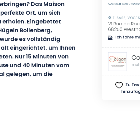
verbringen? Das Maison
Verkauft von: Cotoo
r perfekte Ort, um sich
ELSASS, VOGE
u erholen. Eingebettet
21 Rue de Rou
ügeln Bollenberg,
68250 Westha
Ich fahre mi
wurde es vollständig
falt eingerichtet, um Ihnen
eten. Nur 15 Minuten von
Co
use und 40 Minuten vom
meh
eal gelegen, um die
 ganze Schönheit des
Zu Fav
hinzufü
sphäre des Elsass und genießen
en dieser symbolträchtigen
bung und einer authentischen
ung ein einzigartiges und