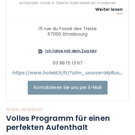
entdecken. Unser 4-Sterne-Hotel bietet ein modernes
Weiter lesen
Ambiente und empfängt Sie herzlich für alle Ihre Aufenthalte,
ob geschäftlich oder touristisch.
15 rue du Fossé des Treize
Entspannen Sie sich in einem unserer 37 Zimmer oder
67000 Strasbourg
Suiten, die Sie mit ihrer hochwertigen Ausstattung und
Dekoration verzaubern werden.
Ich fahre mit dem Zug hin!
03 88 15 13 67
https://www.hoteld.fr/fr/?utm_source=MyBusiness
Kontaktieren Sie uns per E-Mail
IN DER UMGEBUNG
Volles Programm für einen
perfekten Aufenthalt