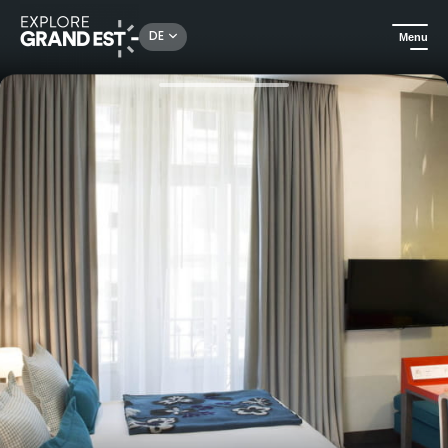
Rechercher un lieu, une activité...
DE
Menu
Sehenswertes in der Region Grand Est
Für gehobene Ansprüche
Boxset All You Need is Love