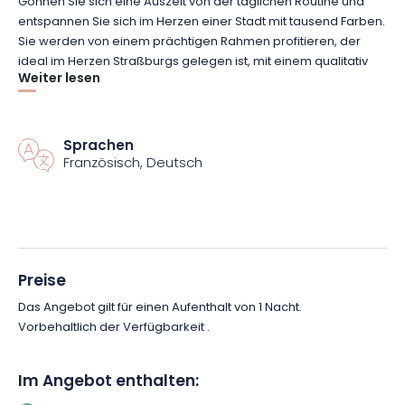
Gönnen Sie sich eine Auszeit von der täglichen Routine und
entspannen Sie sich im Herzen einer Stadt mit tausend Farben.
Sie werden von einem prächtigen Rahmen profitieren, der
ideal im Herzen Straßburgs gelegen ist, mit einem qualitativ
Weiter lesen
hochwertigen Service, um Ihre Auszeit so angenehm wie
möglich zu gestalten.
Sprachen
Während Ihres Aufenthalts können Sie auch den
Französisch, Deutsch
Entspannungsbereich des Hotels nutzen. Dort stehen Ihnen
eine Sauna, ein Ruheraum oder eine Massage zur Verfügung.
Das Hotel D ist ein 4-Sterne-Hotel der Familiengruppe Diana
Hôtels Collection. Die Besonderheit der Gruppe besteht darin,
dass sie von einem Hotel zum anderen den gleichen
Preise
Standard, die gleiche Servicequalität und den gleichen
Das Angebot gilt für einen Aufenthalt von 1 Nacht.
entspannten Luxus bietet.
Vorbehaltlich der Verfügbarkeit .
Im Angebot enthalten: