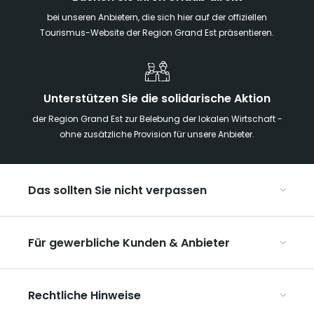
bei unseren Anbietern, die sich hier auf der offiziellen
Tourismus-Website der Region Grand Est präsentieren.
Unterstützen Sie die solidarische Aktion
der Region Grand Est zur Belebung der lokalen Wirtschaft -
ohne zusätzliche Provision für unsere Anbieter.
Das sollten Sie nicht verpassen
Mit Kindern in der Region Grand Est
Für gewerbliche Kunden & Anbieter
Die Weihnachtsmärkte im Grand Est
Ribeauvillé, zwischen Weinbergen und Bergen
Organisieren Sie Ihre Kongresse und Seminare
Unsere UNESCO-Welterbestätten
Rechtliche Hinweise
Organisieren Sie Ihre Gruppenreisen
Im Weinbaugebiet Champagne