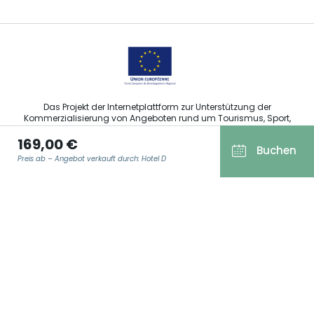
Das Projekt der Internetplattform zur Unterstützung der
Kommerzialisierung von Angeboten rund um Tourismus, Sport,
Kultur und Weintourismus in der Region Grand Est wurde im
169,00 €
Rahmen der Maßnahmen der Europäischen Union zur
Buchen
Abfederung der COVID-19-Pandemie vom Europäischen Fonds
Preis ab – Angebot verkauft durch: Hotel D
für regionale Entwicklung (EFRE) finanziert.
E-MAIL ADRESSE
*
Agence Régionale du Tourisme Grand Est ©2026 - Alle Rechte
vorbehalten
Allgemeine Nutzungsbedingungen
Impressum und rechtliche Hinweise