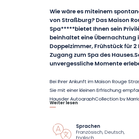
Wie wäre es mit
einem spontane
von
Straßburg
?
Das
Maison Ro
Spa*****
bietet Ihnen sein Privi
beinhaltet eine Übernachtung i
Doppelzimmer, Frühstück für 2
Zugang zum Spa des Hauses.
S
unvergessliche Momente erleb
Bei Ihrer Ankunft im
Maison Rouge
Stra
Sie mit einer kleinen Erfrischung empf
Haus
der
Autograph
Collection by Marri
Weiter lesen
Empfangens seit 1387 praktiziert.
Danac
Zimmer beziehen
.
Es ist
geräumig, komfo
und wird Sie mit seiner gepflegten De
Sprachen
Französisch, Deutsch,
Tatsache, dass es perfekt ausgestattet
Englisch