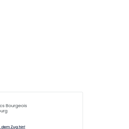
ncs Bourgeois
ourg
t dem Zug hin!