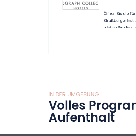
Öffnen Sie die Tü
Straßburger Insti
erleben Sie die 
Etablissements.
In einer gedämpft
Liebhaber authent
Dekors verführt, 
Traditionen mit 
Jahren vermisch
IN DER UMGEBUNG
Für Ihren Komfort 
Volles Progra
Zimmer und Suiten
Spa mit Vinothe
Aufenthalt
Maison Rouge Str
die Gastfreundsch