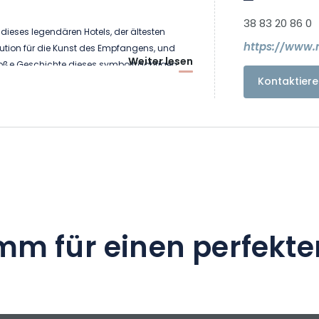
38 83 20 86 0
r dieses legendären Hotels, der ältesten
https://www
tution für die Kunst des Empfangens, und
Weiter lesen
große Geschichte dieses symbolträchtigen
Kontaktiere
en, raffinierten Atmosphäre werden die
ischer Aufenthalte von der Eleganz des
in dem sich elsässische Codes und
einem Hauch von Art Deco aus den 20er
en.
stehen Ihnen 131 vollständig renovierte
mm für einen perfekte
, das Bar-Restaurant "Le 1387" sowie ein
rapie-Anwendungen zur Verfügung.
asbourg Hotel & Spa, Autograph Collection,
aft eines großen Hauses, seit 1387