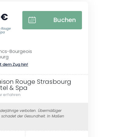
 €
Buchen
n Rouge
Spa
ancs-Bourgeois
ourg
t dem Zug hin!
ison Rouge Strasbourg
tel & Spa
r erfahren
erjährige verboten. Übermäßiger
schadet der Gesundheit. In Maßen