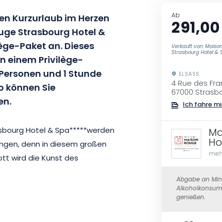
Ab
n Kurzurlaub im Herzen
291,00
uge
Strasbourg
Hotel
&
lège-Paket an.
Dieses
Verkauft von: Maiso
Strasbourg Hotel & 
n einem Privilège-
 Personen und 1 Stunde
ELSASS
4 Rue des Fr
o
können Sie
67000 Strasb
en
.
Ich fahre mi
sbourg
Hotel
&
Spa*****
werden
Ma
Ho
angen, denn
in diesem großen
meh
ott wird die Kunst des
h können Sie Ihr Privilège-
Abgabe an Mind
rtabel und vor allem sehr ruhig
Alkoholkonsum 
genießen.
koration begeistern
.
Und die
 ist, wird Ihren Aufenthalt