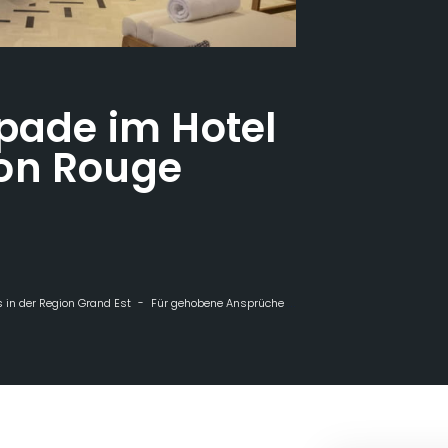
apade im Hotel
on Rouge
 in der Region Grand Est
Für gehobene Ansprüche
Privilege Escapade im 