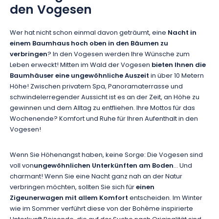
den Vogesen
Wer hat nicht schon einmal davon geträumt, eine
Nacht in
einem Baumhaus hoch oben in den Bäumen zu
verbringen
? In den Vogesen werden Ihre Wünsche zum
Leben erweckt! Mitten im Wald der Vogesen
bieten Ihnen die
Baumhäuser eine ungewöhnliche Auszeit
in über 10 Metern
Höhe! Zwischen privatem Spa, Panoramaterrasse und
schwindelerregender Aussicht ist es an der Zeit, an Höhe zu
gewinnen und dem Alltag zu entfliehen. Ihre Mottos für das
Wochenende? Komfort und Ruhe für Ihren Aufenthalt in den
Vogesen!
Wenn Sie Höhenangst haben, keine Sorge: Die Vogesen sind
voll von
ungewöhnlichen Unterkünften am Boden
... Und
charmant! Wenn Sie eine Nacht ganz nah an der Natur
verbringen möchten, sollten Sie sich für
einen
Zigeunerwagen mit allem Komfort
entscheiden. Im Winter
wie im Sommer verführt diese von der Bohème inspirierte