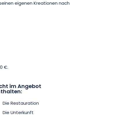
t seinen eigenen Kreationen nach
kunden und nehmen Sie Ihre
 nach Hause.
0 €.
cht im Angebot
thalten:
Die Restauration
Die Unterkunft