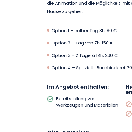
die Animation und die Möglichkeit, mi
und Schönheit des Ebru-Papiers zu er
Hause zu gehen.
eigenen marmorierten Kreationen mit
Option 1 – halber Tag 3h: 80 €.
Option 2 – Tag von 7h: 150 €.
Option 3 – 2 Tage à 14h: 260 €.
Option 4 – Spezielle Buchbinderei: 20
Im Angebot enthalten:
Ni
en
Bereitstellung von
Werkzeugen und Materialien