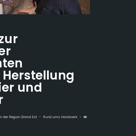
zur
er
hten
 Herstellung
ier und
r
n der Region Grand Est
Rund ums Handwerk
Wochenende zur Entdeckung der althergebrachten Techniken zur Herstellung von Ebru-Papier und Marmorpapier