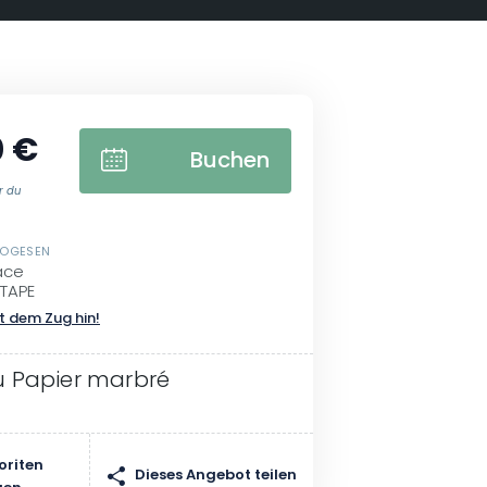
0 €
Buchen
er du
VOGESEN
sace
ETAPE
t dem Zug hin!
du Papier marbré
oriten
Dieses Angebot teilen