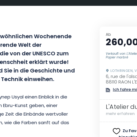
Ab
ewöhnlichen Wochenende
260,0
erende Welt der
 die von der UNESCO zum
Verkauft von: L'Ateli
Papier marbré
enschheit erklärt wurde!
d Sie in die Geschichte und
LOTHRINGEN, 
6, rue de l'al
 Technik einweihen.
88110 RAON L'
Ich fahre mi
p Usyal einen Einblick in die
n Ebru-Kunst geben, einer
L'Atelier 
e Zeit die Einbände wertvoller
mehr erfahren
, wie die Farben sanft auf das
men und Griffeln in Muster
Zu Fav