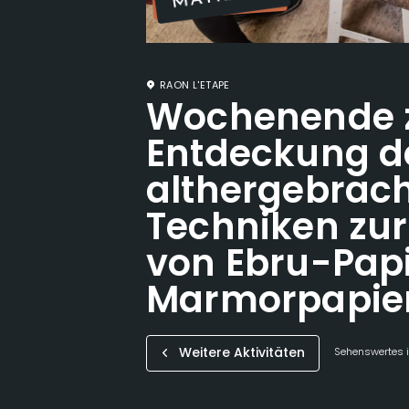
RAON L'ETAPE
Wochenende 
Entdeckung d
althergebrac
Techniken zur
von Ebru-Pap
Marmorpapie
Weitere Aktivitäten
Sehenswertes i